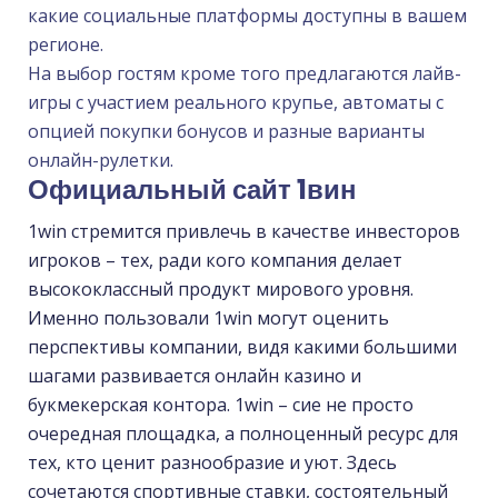
какие социальные платформы доступны в вашем
регионе.
На выбор гостям кроме того предлагаются лайв-
игры с участием реального крупье, автоматы с
опцией покупки бонусов и разные варианты
онлайн-рулетки.
Официальный сайт 1вин
1win стремится привлечь в качестве инвесторов
игроков – тех, ради кого компания делает
высококлассный продукт мирового уровня.
Именно пользовали 1win могут оценить
перспективы компании, видя какими большими
шагами развивается онлайн казино и
букмекерская контора. 1win – сие не просто
очередная площадка, а полноценный ресурс для
тех, кто ценит разнообразие и уют. Здесь
сочетаются спортивные ставки, состоятельный