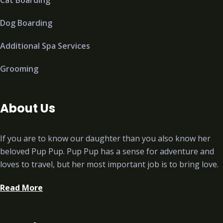
Cat Boarding
Dog Boarding
Additional Spa Services
Grooming
About Us
If you are to know our daughter than you also know her
beloved Pup Pup. Pup Pup has a sense for adventure and
loves to travel, but her most important job is to bring love.
Read More