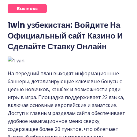
Business
1win узбекистан: Войдите На
Официальный сайт Казино И
Сделайте Ставку Онлайн
На передний план выходят информационные
баннеры, детализирующие ключевые бонусы с
целью новичков, кэшбэк и возможности ради
игры в игра. Площадка поддерживает 22 языка,
включая основные европейские и азиатские.
Доступ к главным разделам сайта обеспечивает
удобное навигационное меню сверху,
содержащее более 20 пунктов, что облегчает