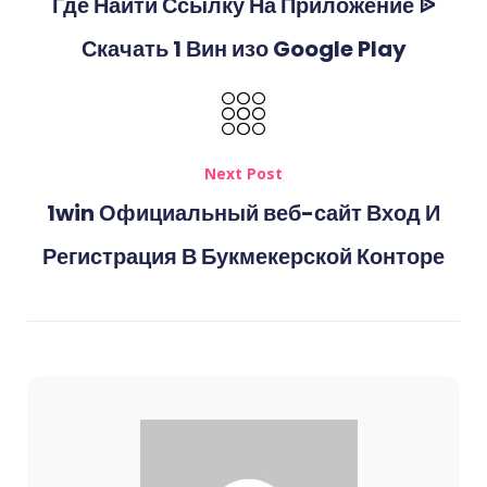
Где Найти Ссылку На Приложение ᐉ
Скачать 1 Вин изо Google Play
Next Post
1win Официальный веб-сайт Вход И
Регистрация В Букмекерской Конторе