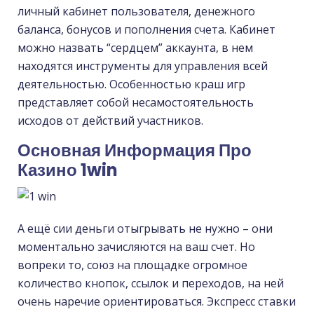
личный кабинет пользователя, денежного
баланса, бонусов и пополнения счета. Кабинет
можно назвать “сердцем” аккаунта, в нем
находятся инструменты для управления всей
деятельностью. Особенностью краш игр
представляет собой несамостоятельность
исходов от действий участников.
Основная Информация Про
Казино 1win
А ещё сии деньги отыгрывать не нужно – они
моментально зачисляются на ваш счет. Но
вопреки то, союз на площадке огромное
количество кнопок, ссылок и переходов, на ней
очень наречие ориентироваться. Экспресс ставки