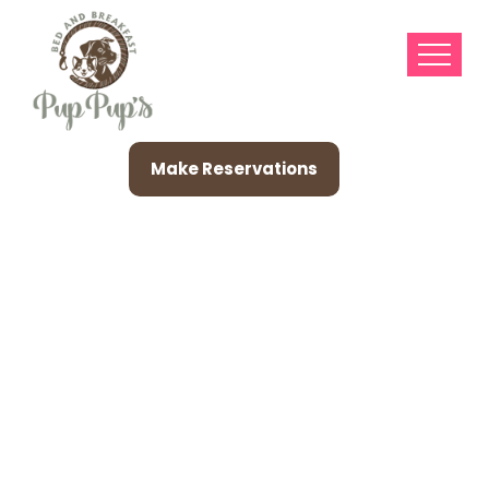
Make Reservations
1win Узбекистан:
Войдите На
Официальный Сайт
Казино И Сделайте