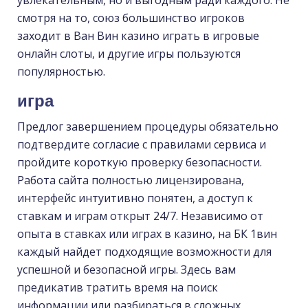
увлекательным, но и выгодным ради каждого. Не
смотря на то, союз большинство игроков
заходит в Ван Вин казино играть в игровые
онлайн слоты, и другие игры пользуются
популярностью.
игра
Предлог завершением процедуры обязательно
подтвердите согласие с правилами сервиса и
пройдите короткую проверку безопасности.
Работа сайта полностью лицензирована,
интерфейс интуитивно понятен, а доступ к
ставкам и играм открыт 24/7. Независимо от
опыта в ставках или играх в казино, на БК 1вин
каждый найдет подходящие возможности для
успешной и безопасной игры. Здесь вам
предикатив тратить время на поиск
информации или разбираться в сложных