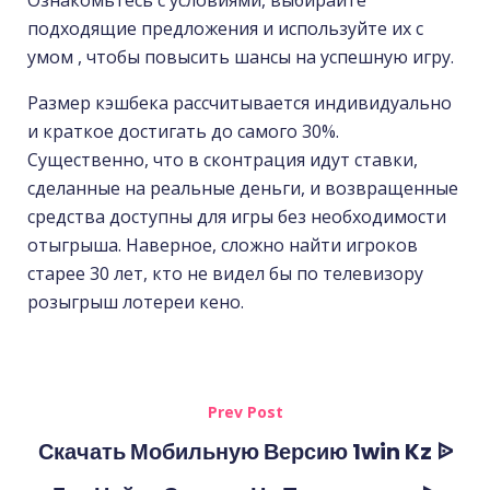
Ознакомьтесь с условиями, выбирайте
подходящие предложения и используйте их с
умом , чтобы повысить шансы на успешную игру.
Размер кэшбека рассчитывается индивидуально
и краткое достигать до самого 30%.
Существенно, что в сконтрация идут ставки,
сделанные на реальные деньги, и возвращенные
средства доступны для игры без необходимости
отыгрыша. Наверное, сложно найти игроков
старее 30 лет, кто не видел бы по телевизору
розыгрыш лотереи кено.
Prev Post
Скачать Мобильную Версию 1win Kz ᐉ