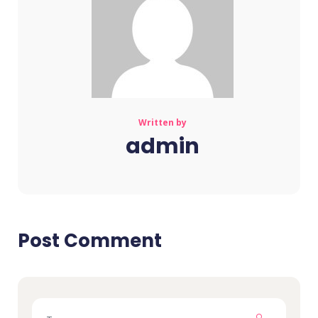
Written by
admin
Post Comment