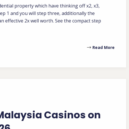
ential property which have thinking off x2, x3,
ep 1 and you will step three, additionally the
 an effective 2x well worth. See the compact step
Read More
 Malaysia Casinos on
026