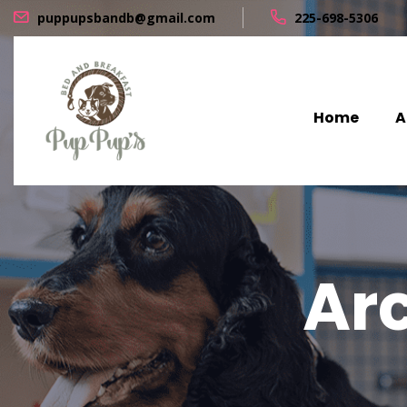
puppupsbandb@gmail.com
225-698-5306
Home
A
Ar