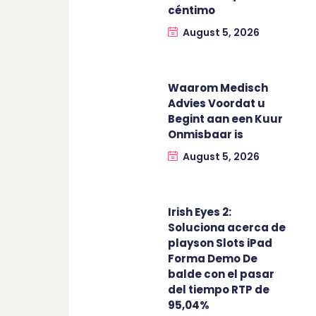
céntimo
August 5, 2026
Waarom Medisch
Advies Voordat u
Begint aan een Kuur
Onmisbaar is
August 5, 2026
Irish Eyes 2:
Soluciona acerca de
playson Slots iPad
Forma Demo De
balde con el pasar
del tiempo RTP de
95,04%