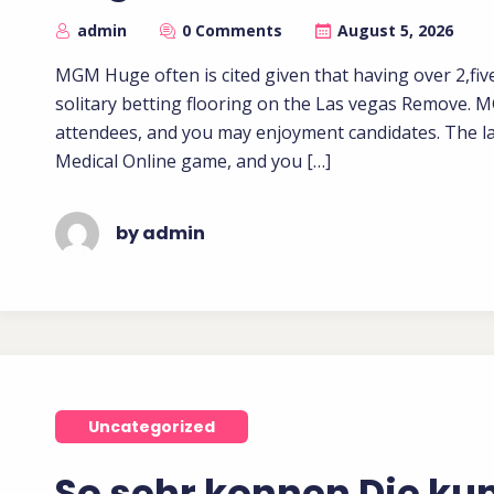
admin
0 Comments
August 5, 2026
MGM Huge often is cited given that having over 2,fiv
solitary betting flooring on the Las vegas Remove. 
attendees, and you may enjoyment candidates. The lat
Medical Online game, and you […]
by admin
Uncategorized
So sehr konnen Die kun