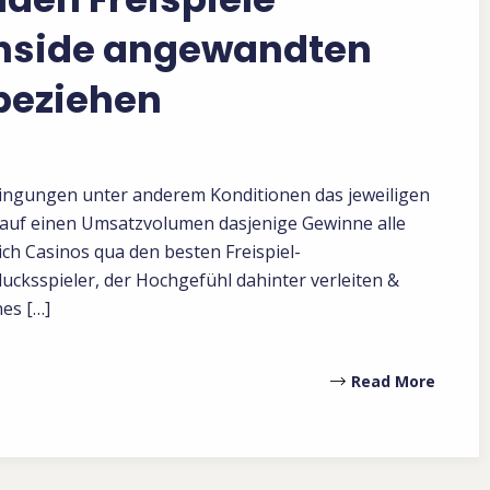
inside angewandten
beziehen
Bedingungen unter anderem Konditionen das jeweiligen
auf einen Umsatzvolumen dasjenige Gewinne alle
ch Casinos qua den besten Freispiel-
lucksspieler, der Hochgefühl dahinter verleiten &
es […]
Read More