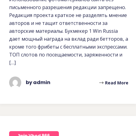
письменного разрешения редакции запрещено.
Редакция проекта краткое не разделять мнение
авторов и не тащит ответственности за
авторские материалы. Букмекер 1 Win Russia
дает мощный награда на вклад ради бетторов, а
кроме того фрибеты с бесплатными экспрессами.
ТОП слотов по посещаемости, заряженности и
[…]
by admin
Read More
1win Vhod 966