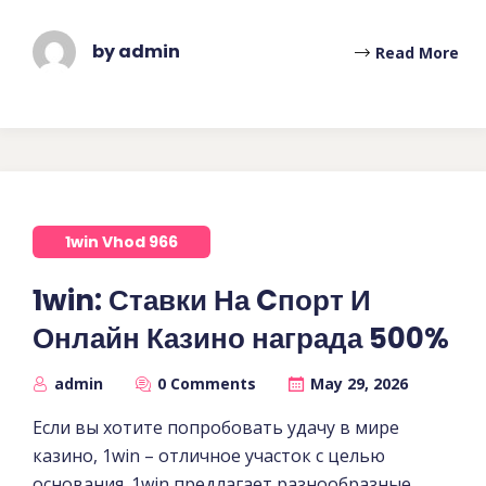
by admin
Read More
1win Vhod 966
1win: Ставки На Cпорт И
Онлайн Казино награда 500%
admin
0 Comments
May 29, 2026
Если вы хотите попробовать удачу в мире
казино, 1win – отличное участок с целью
основания. 1win предлагает разнообразные