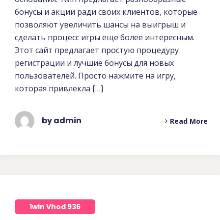
бонусы и акции ради своих клиентов, которые
позволяют увеличить шансы на выигрыш и
сделать процесс игры еще более интересным.
Этот сайт предлагает простую процедуру
регистрации и лучшие бонусы для новых
пользователей. Просто нажмите на игру,
которая привлекла […]
by admin
Read More
1win Vhod 936