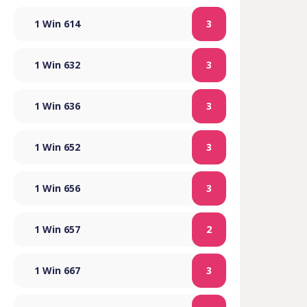
1 Win 614
3
1 Win 632
3
1 Win 636
3
1 Win 652
3
1 Win 656
3
1 Win 657
2
1 Win 667
3