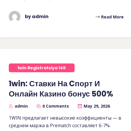
by admin
Read More
1win Registratsiya 140
1win: Ставки На Cпорт И
Онлайн Казино бонус 500%
admin
0 Comments
May 29, 2026
1WIN предлагает невысокие коэффициенты — в
среднем маржа в Prematch составляет 6-7%.