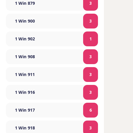
1 Win 879
3
1 Win 900
3
1 Win 902
1
1 Win 908
3
1 Win 911
3
1 Win 916
3
1 Win 917
6
1 Win 918
3