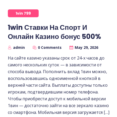
1vin 799
1win Ставки На Спорт И
Онлайн Казино бонус 500%
admin
0 Comments
May 29, 2026
На сайте казино указаны срок от 24-х часов до
самого нескольких суток — в зависимости от
способа вывода. Пополнить вклад 1вин можно,
воспользовавшись одноименной кнопкой в
верхней части сайта. Выплаты доступны только
игрокам, подтвердившим номер телефона.
Чтобы приобрести доступ к мобильной версии
1вин — достаточно зайти на все зеркало казино
со смартфона. Мобильная версия загружается […]