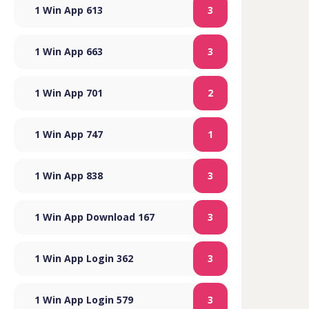
1 Win App 613
3
1 Win App 663
3
1 Win App 701
2
1 Win App 747
1
1 Win App 838
3
1 Win App Download 167
3
1 Win App Login 362
3
1 Win App Login 579
3