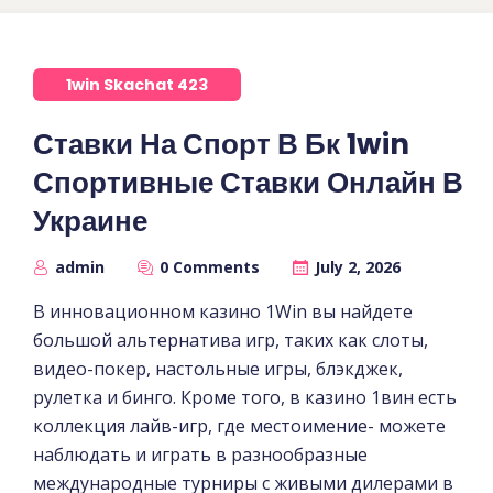
1win Skachat 423
Ставки На Спорт В Бк 1win
Спортивные Ставки Онлайн В
Украине
admin
0 Comments
July 2, 2026
В инновационном казино 1Win вы найдете
большой альтернатива игр, таких как слоты,
видео-покер, настольные игры, блэкджек,
рулетка и бинго. Кроме того, в казино 1вин есть
коллекция лайв-игр, где местоимение- можете
наблюдать и играть в разнообразные
международные турниры с живыми дилерами в