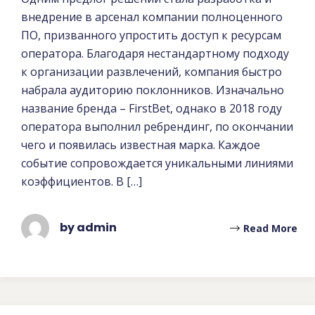
внедрение в арсенал компании полноценного
ПО, призванного упростить доступ к ресурсам
оператора. Благодаря нестандартному подходу
к организации развлечений, компания быстро
набрала аудиторию поклонников. Изначально
название бренда – FirstBet, однако в 2018 году
оператора выполнил ребрендинг, по окончании
чего и появилась известная марка. Каждое
событие сопровождается уникальными линиями
коэффициентов. В […]
by admin
Read More