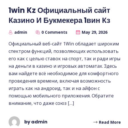
1win Kz Официальный сайт
Казино И Букмекера 1вин Кз
admin
0 Comments
May 29, 2026
Официальный веб-сайт 1Win обладает широким
спектром функций, позволяющих использовать
его как с целью ставок на спорт, так и ради игры
на деньги в казино и игровых автоматах. Здесь
вам найдете всё необходимое для комфортного
проведения времени, включая возможность
играть как на андроид, так и на айфон с
помощью мобильного приложения. Обратите
внимание, что даже союз […]
by admin
Read More