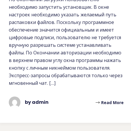
необходимо запустить установщик. В окне
настроек необходимо указать желаемый путь
распаковки файлов. Поскольку программное
обеспечение значится официальным и имеет
цифровые подписи, пользователю не требуется
вручную разрешать системе устанавливать
файлы. По Окончании авторизации необходимо
в верхнем правом углу окна программы нажать
кнопку с личным никнеймом пользователя.
Экспресс-запросы обрабатываются только через
мгновенный чат. […]
by admin
Read More