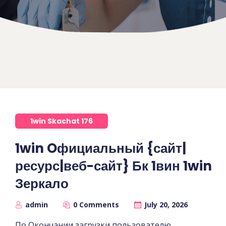
1win Skachat 176
1win Oфициальный {сайт|
ресурс|веб-сайт} Бк 1вин 1win
Зеркало
admin
0 Comments
July 20, 2026
По Окончании загрузки пользователю