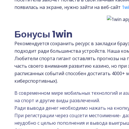
появилась на экране, нужно зайти на веб-сайт
1w
Бонусы 1win
Рекомендуется сохранить ресурс в закладки бра
подходит ради большинства устройств. Наша комп
Любители спорта гигант оставлять прогнозы на 
часть своего внимания развитию казино, но при
расписанных событий способен достигать 4000+ м
киберспортивных).
В современном мире мобильных технологий и аза
на спорт и другие виды развлечений.
Ради вывода денег необходимо нажать на кнопку 
При регистрации через соцсети местоимение- да
неудобно с целью пополнения и вывода выигрыш