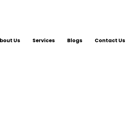
bout Us
Services
Blogs
Contact Us
екер, Ставки
зино Официа