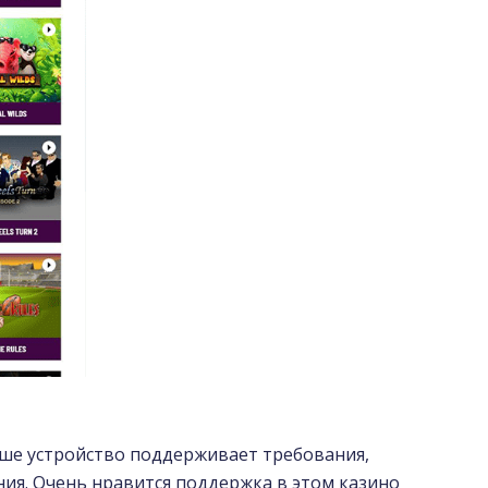
аше устройство поддерживает требования,
ия. Очень нравится поддержка в этом казино