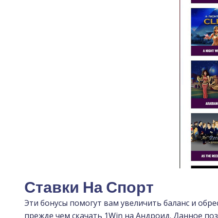
Ставки На Спорт
Эти бонусы помогут вам увеличить баланс и обр
прежде чем скачать 1Win на Андроид. Данное по