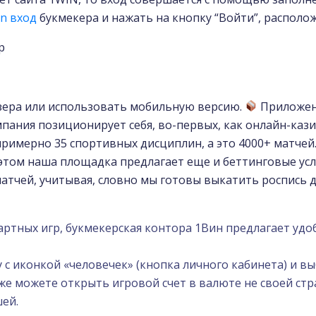
in вход
букмекера и нажать на кнопку “Войти”, располож
узера или использовать мобильную версию.
Приложени
ания позиционирует себя, во-первых, как онлайн-казин
примерно 35 спортивных дисциплин, а это 4000+ матче
 этом наша площадка предлагает еще и беттинговые ус
атчей, учитывая, словно мы готовы выкатить роспись д
ртных игр, букмекерская контора 1Вин предлагает уд
с иконкой «человечек» (кнопка личного кабинета) и вы
же можете открыть игровой счет в валюте не своей стр
ей.