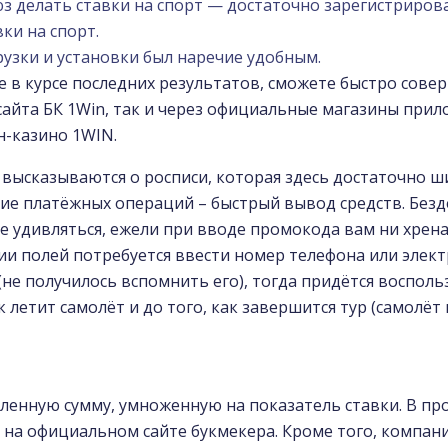
оюз делать ставки на спорт — достаточно зарегистриро
ки на спорт.
рузки и установки был наречие удобным.
 в курсе последних результатов, сможете быстро совер
айта БК 1Win, так и через официальные магазины при
н-казино 1WIN.
ысказываются о росписи, которая здесь достаточно ши
ие платёжных операций – быстрый вывод средств. Безд
е удивляться, ежели при вводе промокода вам ни хрена
ии полей потребуется ввести номер телефона или элект
(не получилось вспомнить его), тогда придётся воспол
 летит самолёт и до того, как завершится тур (самолёт
ленную сумму, умноженную на показатель ставки. В про
на официальном сайте букмекера. Кроме того, компани