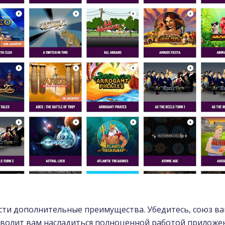
ести дополнительные преимущества. Убедитесь, союз в
зволит вам насладиться полноценной работой приложен