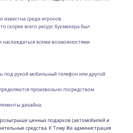
о известна среди игроков.
то скорее всего ресурс букмекера был
 и наслаждаться всеми возможностями
ть под рукой мобильный телефон или другой
определяются произвольно посредством
лементы дизайна.
 розыгрыши ценных подарков (автомобилей и
нительные средства. К Тому Же администрация