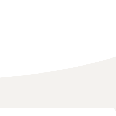
ьный Сайт 1win