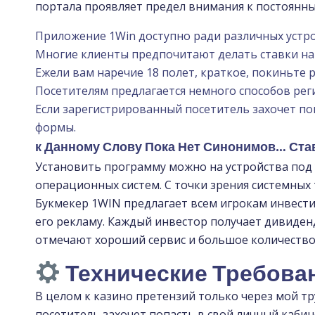
портала проявляет предел внимания к постоянн
Приложение 1Win доступно ради различных устрой
Многие клиенты предпочитают делать ставки на t
Ежели вам наречие 18 полет, краткое, покиньте р
Посетителям предлагается немного способов ре
Если зарегистрированный посетитель захочет по
формы.
к Данному Слову Пока Нет Синонимов… Ста
Установить программу можно на устройства под 
операционных систем. С точки зрения системных
Букмекер 1WIN предлагает всем игрокам инвести
его рекламу. Каждый инвестор получает дивиде
отмечают хороший сервис и большое количество
Технические Требова
В целом к казино претензий только через мой тру
посетитель захочет попасть в свой личный каби