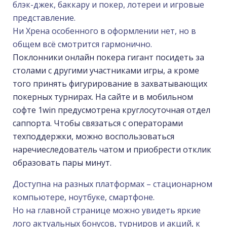
блэк-джек, баккару и покер, лотереи и игровые
представление.
Ни Хрена особенного в оформлении нет, но в
общем всё смотрится гармонично.
Поклонники онлайн покера гигант посидеть за
столами с другими участниками игры, а кроме
того принять фигурирование в захватывающих
покерных турнирах. На сайте и в мобильном
софте 1win предусмотрена круглосуточная отдел
саппорта. Чтобы связаться с операторами
техподдержки, можно воспользоваться
наречиеследователь чатом и приобрести отклик
образовать пары минут.
Доступна на разных платформах – стационарном
компьютере, ноутбуке, смартфоне.
Но на главной странице можно увидеть яркие
лого актуальных бонусов, турниров и акций, к