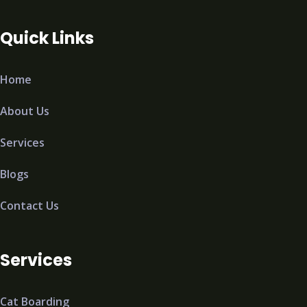
Quick Links
Home
About Us
Services
Blogs
Contact Us
Services
Cat Boarding