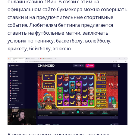
онлайн казино 1Вин. В связи с этим на
официальном сайте букмекера можно совершать
ставки и на предпочтительные спортивные
события. Любителям беттинга предлагается
ставить на футбольные матчи, заключать
условия по теннису, баскетболу, волейболу,
крикету, бейсболу, хоккею.
В результате чего, именно здесь зачастую