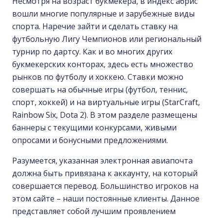
Несмотря на возраст букмекера, в индекс абрис
вошли многие популярные и зарубежные виды
спорта. Наречие зайти и сделать ставку на
футбольную Лигу Чемпионов или региональный
турнир по дартсу. Как и во многих других
букмекерских конторах, здесь есть множество
рынков по футболу и хоккею. Ставки можно
совершать на обычные игры (футбол, теннис,
спорт, хоккей) и на виртуальные игры (StarCraft,
Rainbow Six, Dota 2). В этом разделе размещены
баннеры с текущими конкурсами, живыми
опросами и бонусными предложениями.
Разумеется, указанная электронная авиапочта
должна быть привязана к аккаунту, на который
совершается перевод. Большинство игроков на
этом сайте – наши постоянные клиенты. Данное
представляет собой лучшим проявлением