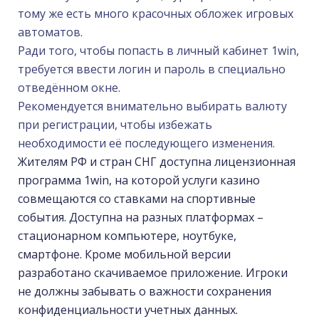
тому же есть много красочных обложек игровых
автоматов.
Ради того, чтобы попасть в личный кабинет 1win,
требуется ввести логин и пароль в специально
отведённом окне.
Рекомендуется внимательно выбирать валюту
при регистрации, чтобы избежать
необходимости её последующего изменения.
Жителям РФ и стран СНГ доступна лицензионная
программа 1win, на которой услуги казино
совмещаются со ставками на спортивные
события. Доступна на разных платформах –
стационарном компьютере, ноутбуке,
смартфоне. Кроме мобильной версии
разработано скачиваемое приложение. Игроки
не должны забывать о важности сохранения
конфиденциальности учетных данных.