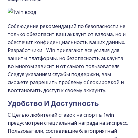
Соблюдение рекомендаций по безопасности не
только обезопасит ваш аккаунт от взлома, но и
обеспечит конфиденциальность ваших данных.
Разработчики 1Win прилагают все усилия для
защиты платформы, но безопасность аккаунта
во многом зависит и от самого пользователя.
Следуя указаниям службы поддержки, вам
сможете разрешить проблему с блокировкой и
восстановить доступ к своему аккаунту.
Удобство И Доступность
С Целью любителей ставок на спорт в 1win
предусмотрен специальный награда на экспресс.
Пользователи, составившие благоприятный