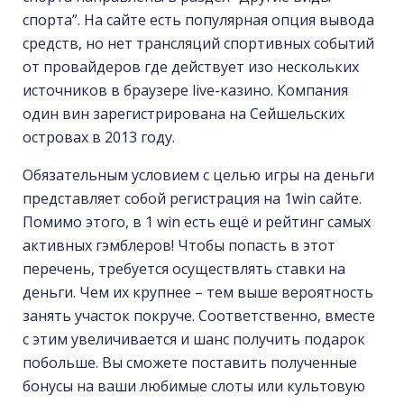
спорта”. На сайте есть популярная опция вывода
средств, но нет трансляций спортивных событий
от провайдеров где действует изо нескольких
источников в браузере live-казино. Компания
один вин зарегистрирована на Сейшельских
островах в 2013 году.
Обязательным условием с целью игры на деньги
представляет собой регистрация на 1win сайте.
Помимо этого, в 1 win есть ещё и рейтинг самых
активных гэмблеров! Чтобы попасть в этот
перечень, требуется осуществлять ставки на
деньги. Чем их крупнее – тем выше вероятность
занять участок покруче. Соответственно, вместе
с этим увеличивается и шанс получить подарок
побольше. Вы сможете поставить полученные
бонусы на ваши любимые слоты или культовую