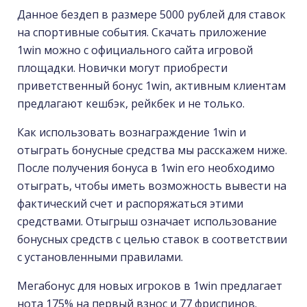
Данное бездеп в размере 5000 рублей для ставок
на спортивные события. Скачать приложение
1win можно с официального сайта игровой
площадки. Новички могут приобрести
приветственный бонус 1win, активным клиентам
предлагают кешбэк, рейкбек и не только.
Как использовать вознаграждение 1win и
отыграть бонусные средства мы расскажем ниже.
После получения бонуса в 1win его необходимо
отыграть, чтобы иметь возможность вывести на
фактический счет и распоряжаться этими
средствами. Отыгрыш означает использование
бонусных средств с целью ставок в соответствии
с установленными правилами.
Мегабонус для новых игроков в 1win предлагает
нота 175% на первый взнос и 77 фриспинов.