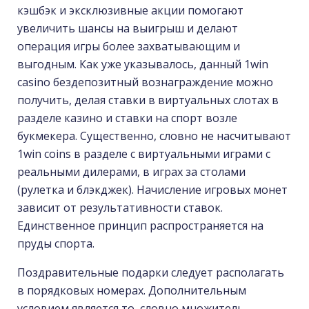
кэшбэк и эксклюзивные акции помогают
увеличить шансы на выигрыш и делают
операция игры более захватывающим и
выгодным. Как уже указывалось, данный 1win
casino бездепозитный вознаграждение можно
получить, делая ставки в виртуальных слотах в
разделе казино и ставки на спорт возле
букмекера. Существенно, словно не насчитывают
1win coins в разделе с виртуальными играми с
реальными дилерами, в играх за столами
(рулетка и блэкджек). Начисление игровых монет
зависит от результативности ставок.
Единственное принцип распространяется на
пруды спорта.
Поздравительные подарки следует располагать
в порядковых номерах. Дополнительным
условием является то, словно множитель