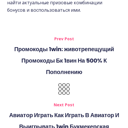
найти актуальные призовые комбинации
бонусов и воспользоваться ими.
Prev Post
Промокоды 1win: животрепещущий
Промокоды Бк 1вин На 500% К
Пополнению
Next Post
Авиатор Играть Как Играть В Авиатор И
Выигрывать 1win Букмекерская