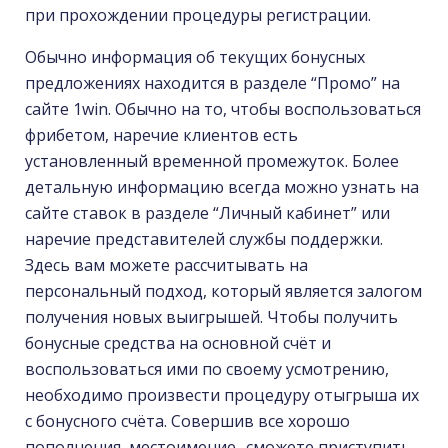
при прохождении процедуры регистрации.
Обычно информация об текущих бонусных
предложениях находится в разделе “Промо” на
сайте 1win. Обычно на то, чтобы воспользоваться
фрибетом, наречие клиентов есть
установленный временной промежуток. Более
детальную информацию всегда можно узнать на
сайте ставок в разделе “Личный кабинет” или
наречие представителей службы поддержки.
Здесь вам можете рассчитывать на
персональный подход, который является залогом
получения новых выигрышей. Чтобы получить
бонусные средства на основной счёт и
воспользоваться ими по своему усмотрению,
необходимо произвести процедуру отыгрыша их
с бонусного счёта. Совершив все хорошо
пополнения, местоимение- сможете приступить