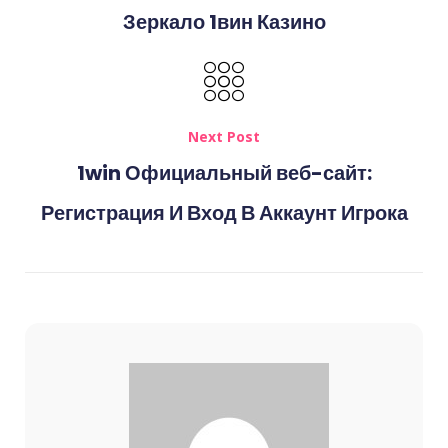
Зеркало 1вин Казино
Next Post
1win Официальный веб-сайт:
Регистрация И Вход В Аккаунт Игрока