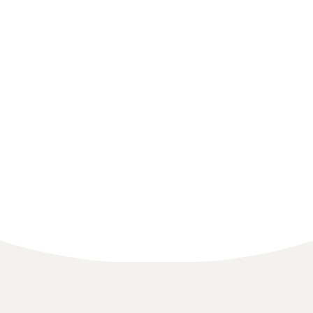
Вознаграждение До
Самого 75000 Рублей
Home
1win Официальный Сайт ᐈ Казино И Букмекерская
Контора Приветственный Вознаграждение До
Самого 75000 Рублей