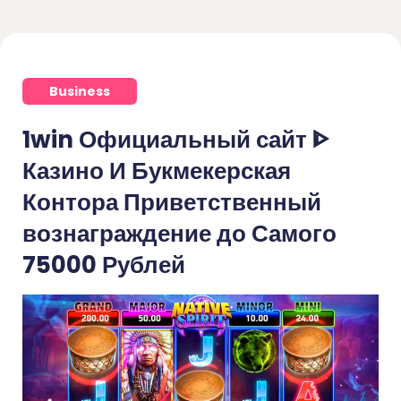
Business
1win Официальный сайт ᐈ
Казино И Букмекерская
Контора Приветственный
вознаграждение до Самого
75000 Рублей