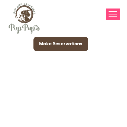
Make Reservations
1win Официальный
Сайт ᐈ Казино И
Букмекерская Контора
Приветственный