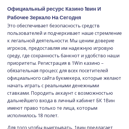
Официальный ресурс Казино 1вин И
Рабочее Зеркало На Сегодня
Это обеспечивает безопасность средств
пользователей и подчеркивает наше стремление
к легальной деятельности. Мы ценим доверие
игроков, предоставляя им надежную игровую
среду, где сохранность банкнот и удобство наши
приоритеты. Регистрация в 1Win казино –
обязательная процесс для всех посетителей
официального сайта букмекера, которые желают
начать играть с реальными денежными
ставками. Породить аккаунт с возможностью
дальнейшего входа в личный кабинет БК 1Вин
имеют право только те лица, которым
исполнилось 18 полет.
Для того чтобы выигрывать, 1вин предлагает