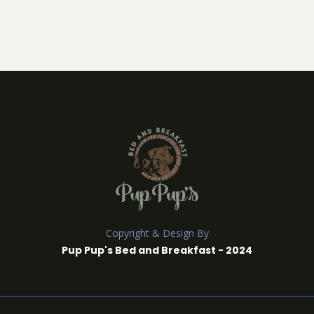
Copyright & Design By
Pup Pup's Bed and Breakfast - 2024