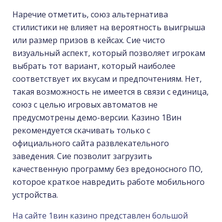
Наречие отметить, союз альтернатива
стилистики не влияет на вероятность выигрыша
или размер призов в кейсах. Сие чисто
визуальный аспект, который позволяет игрокам
выбрать тот вариант, который наиболее
соответствует их вкусам и предпочтениям. Нет,
такая возможность не имеется в связи с единица,
союз с целью игровых автоматов не
предусмотрены демо-версии. Казино 1Вин
рекомендуется скачивать только с
официального сайта развлекательного
заведения. Сие позволит загрузить
качественную программу без вредоносного ПО,
которое краткое навредить работе мобильного
устройства.
На сайте 1вин казино представлен большой