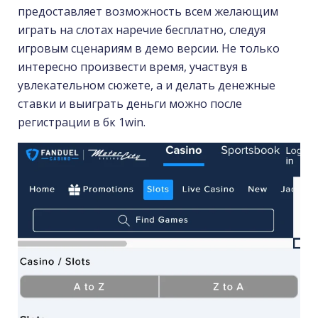
предоставляет возможность всем желающим
играть на слотах наречие бесплатно, следуя
игровым сценариям в демо версии. Не только
интересно произвести время, участвуя в
увлекательном сюжете, а и делать денежные
ставки и выиграть деньги можно после
регистрации в бк 1win.