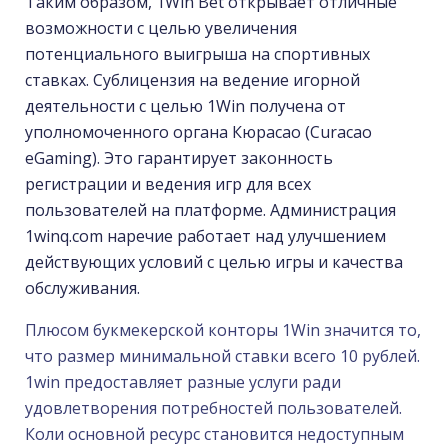
Таким образом, 1Win Bet открывает отличные
возможности с целью увеличения
потенциального выигрыша на спортивных
ставках. Сублицензия на ведение игорной
деятельности с целью 1Win получена от
уполномоченного органа Кюрасао (Curacao
eGaming). Это гарантирует законность
регистрации и ведения игр для всех
пользователей на платформе. Администрация
1winq.com наречие работает над улучшением
действующих условий с целью игры и качества
обслуживания.
Плюсом букмекерской конторы 1Win значится то,
что размер минимальной ставки всего 10 рублей.
1win предоставляет разные услуги ради
удовлетворения потребностей пользователей.
Коли основной ресурс становится недоступным