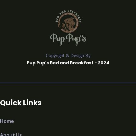
Copyright & Design By
Pup Pup's Bed and Breakfast - 2024
Quick Links
Home
About Us