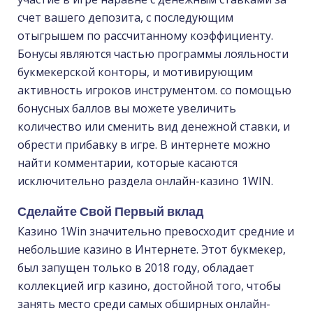
счет вашего депозита, с последующим
отыгрышем по рассчитанному коэффициенту.
Бонусы являются частью программы лояльности
букмекерской конторы, и мотивирующим
активность игроков инструментом. со помощью
бонусных баллов вы можете увеличить
количество или сменить вид денежной ставки, и
обрести прибавку в игре. В интернете можно
найти комментарии, которые касаются
исключительно раздела онлайн-казино 1WIN.
Сделайте Свой Первый вклад
Казино 1Win значительно превосходит средние и
небольшие казино в Интернете. Этот букмекер,
был запущен только в 2018 году, обладает
коллекцией игр казино, достойной того, чтобы
занять место среди самых обширных онлайн-