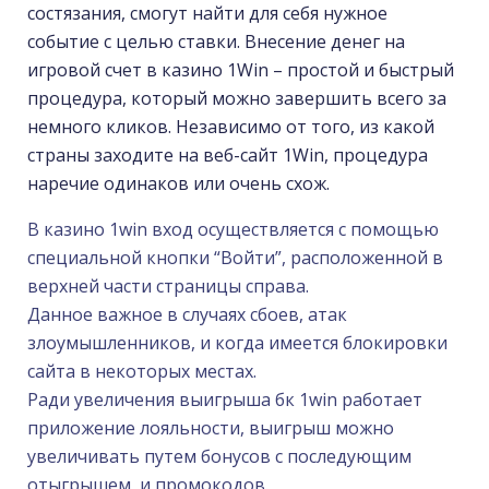
состязания, смогут найти для себя нужное
событие с целью ставки. Внесение денег на
игровой счет в казино 1Win – простой и быстрый
процедура, который можно завершить всего за
немного кликов. Независимо от того, из какой
страны заходите на веб-сайт 1Win, процедура
наречие одинаков или очень схож.
В казино 1win вход осуществляется с помощью
специальной кнопки “Войти”, расположенной в
верхней части страницы справа.
Данное важное͏ в случаях сбоев, атак
злоумышленн͏иков, и когд͏а͏ им͏еется блокировки
сайта в ͏некоторых͏ ͏местах͏.
Ради увеличения выигрыша бк 1win работает
приложение лояльности, выигрыш можно
увеличивать путем бонусов с последующим
отыгрышем, и промокодов.