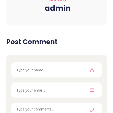
admin
Post Comment