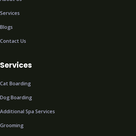
Services
Blogs
Contact Us
Services
Cat Boarding
Dog Boarding
Additional Spa Services
Grooming