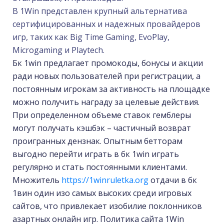
В 1Win представлен крупный альтернатива
сертифицированных и надежных провайдеров
игр, таких как Big Time Gaming, EvoPlay,
Microgaming и Playtech.
Бк 1win предлагает промокоды, бонусы и акции
ради новых пользователей при регистрации, а
постоянным игрокам за активность на площадке
можно получить награду за целевые действия.
При определенном объеме ставок гемблеры
могут получать кэшбэк – частичный возврат
проигранных дензнак. Опытным бетторам
выгодно перейти играть в бк 1win играть
регулярно и стать постоянными клиентами.
Множитель
https://1winruletka.org
отдачи в бк
1вин один изо самых высоких среди игровых
сайтов, что привлекает изобилие поклонников
азартных онлайн игр. Политика сайта 1Win