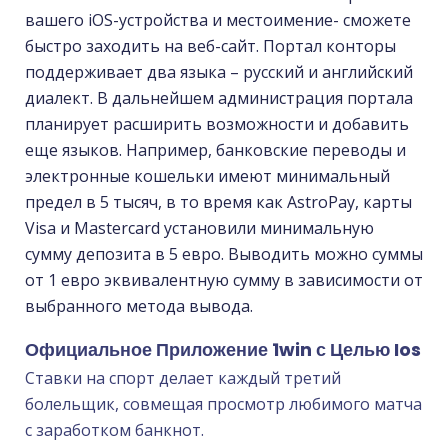
вашего iOS-устройства и местоимение- сможете
быстро заходить на веб-сайт. Портал конторы
поддерживает два языка – русский и английский
диалект. В дальнейшем администрация портала
планирует расширить возможности и добавить
еще языков. Например, банковские переводы и
электронные кошельки имеют минимальный
предел в 5 тысяч, в то время как AstroPay, карты
Visa и Mastercard установили минимальную
сумму депозита в 5 евро. Выводить можно суммы
от 1 евро эквивалентную сумму в зависимости от
выбранного метода вывода.
Официальное Приложение 1win с Целью Ios
Ставки на спорт делает каждый третий
болельщик, совмещая просмотр любимого матча
с заработком банкнот.