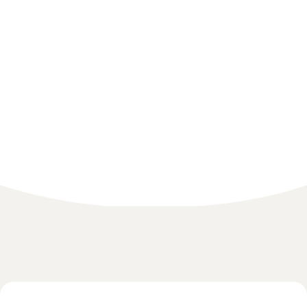
Win
Home
1вин 1win Официальный Веб-Сайт ️ Букмекерская
Контора И Казино 1 Win