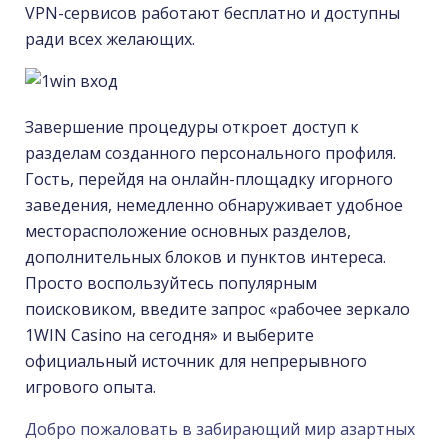
VPN-сервисов работают бесплатно и доступны
ради всех желающих.
Завершение процедуры откроет доступ к
разделам созданного персонального профиля.
Гость, перейдя на онлайн-площадку игорного
заведения, немедленно обнаруживает удобное
месторасположение основных разделов,
дополнительных блоков и пунктов интереса.
Просто воспользуйтесь популярным
поисковиком, введите запрос «рабочее зеркало
1WIN Casino на сегодня» и выберите
официальный источник для непрерывного
игрового опыта.
Добро пожаловать в забирающий мир азартных