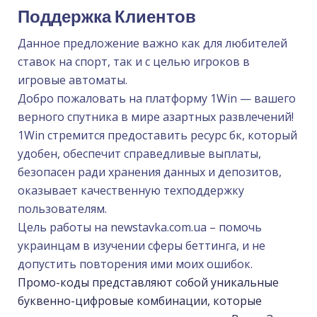
Поддержка Клиентов
Данное предложение важно как для любителей
ставок на спорт, так и с целью игроков в
игровые автоматы.
Добро пожаловать на платформу 1Win — вашего
верного спутника в мире азартных развлечений!
1Win стремится предоставить ресурс бк, который
удобен, обеспечит справедливые выплаты,
безопасен ради хранения данных и депозитов,
оказывает качественную техподдержку
пользователям.
Цель работы на newstavka.com.ua – помочь
украинцам в изучении сферы беттинга, и не
допустить повторения ими моих ошибок.
Промо-коды представляют собой уникальные
буквенно-цифровые комбинации, которые