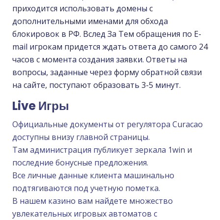
приходится использовать домены с
дополнительными именами для обхода
блокировок в РФ. Вслед За Тем обращения по E-
mail игрокам придется ждать ответа до самого 24
часов с момента создания заявки. Ответы на
вопросы, заданные через форму обратной связи
на сайте, поступают образовать 3-5 минут.
Live Игры
Официальные документы от регулятора Curacao
доступны внизу главной страницы.
Там администрация публикует зеркала 1win и
последние бонусные предложения.
Все личные данные клиента машинально
подтягиваются под учетную пометка.
В нашем казино вам найдете множество
увлекательных игровых автоматов с