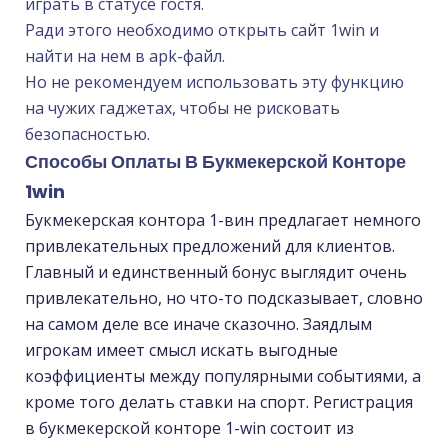
играть в статусе гостя.
Ради этого необходимо открыть сайт 1win и
найти на нем в apk-файл.
Но не рекомендуем использовать эту функцию
на чужих гаджетах, чтобы не рисковать
безопасностью.
Способы Оплаты В Букмекерской Конторе
1win
Букмекерская контора 1-вин предлагает немного
привлекательных предложений для клиентов.
Главный и единственный бонус выглядит очень
привлекательно, но что-то подсказывает, словно
на самом деле все иначе сказочно. Заядлым
игрокам имеет смысл искать выгодные
коэффициенты между популярными событиями, а
кроме того делать ставки на спорт. Регистрация
в букмекерской конторе 1-win состоит из