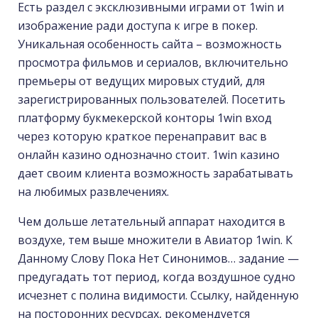
Есть раздел с эксклюзивными играми от 1win и
изображение ради доступа к игре в покер.
Уникальная особенность сайта – возможность
просмотра фильмов и сериалов, включительно
премьеры от ведущих мировых студий, для
зарегистрированных пользователей. Посетить
платформу букмекерской конторы 1win вход
через которую краткое перенаправит вас в
онлайн казино однозначно стоит. 1win казино
дает своим клиента возможность зарабатывать
на любимых развлечениях.
Чем дольше летательный аппарат находится в
воздухе, тем выше множители в Авиатор 1win. К
Данному Слову Пока Нет Синонимов… задание —
предугадать тот период, когда воздушное судно
исчезнет с полина видимости. Ссылку, найденную
на посторонних ресурсах, рекомендуется