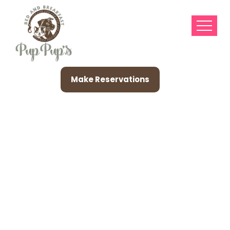
Make Reservations
1win Вход На
Официальный Веб-
Сайт Через Зеркало
Home