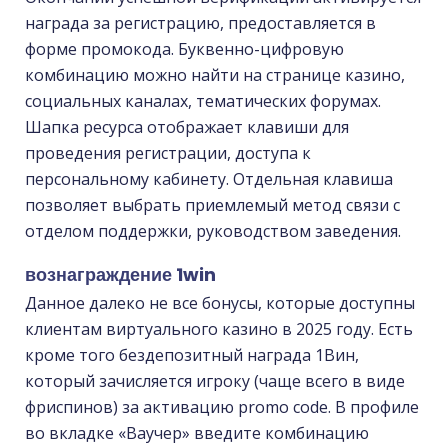
награда за регистрацию, предоставляется в
форме промокода. Буквенно-цифровую
комбинацию можно найти на странице казино,
социальных каналах, тематических форумах.
Шапка ресурса отображает клавиши для
проведения регистрации, доступа к
персональному кабинету. Отдельная клавиша
позволяет выбрать приемлемый метод связи с
отделом поддержки, руководством заведения.
вознаграждение 1win
Данное далеко не все бонусы, которые доступны
клиентам виртуального казино в 2025 году. Есть
кроме того бездепозитный награда 1Вин,
который зачисляется игроку (чаще всего в виде
фриспинов) за активацию promo code. В профиле
во вкладке «Ваучер» введите комбинацию