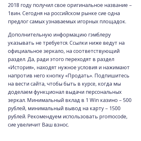
2018 году получил свое оригинальное название –
1вин. Сегодня на российском рынке сие одна
предлог самых узнаваемых игорных площадок.
Дополнительную информацию гэмблеру
указывать не требуется. Ссылки ниже ведут на
официальное зеркало, на соответствующий
раздел. Да, ради этого переходят в раздел
«История», находят нужное условия и нажимают
напротив него кнопку «Продать». Подпишитесь
на вести сайта, чтобы быть в курсе, когда мы
доделаем функционал выдачи персональных
зеркал. Минимальный вклад в 1 Win казино – 500
рублей, минимальный вывод на карту – 1500
рублей. Рекомендуем использовать promocode,
сие увеличит Ваш взнос.