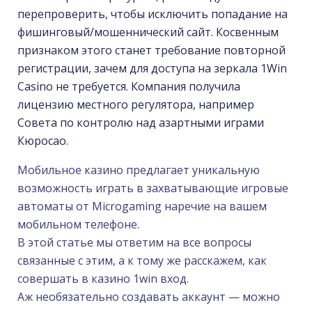
перепроверить, чтобы исключить попадание на
фишинговый/мошеннический сайт. Косвенным
признаком этого станет требование повторной
регистрации, зачем для доступа на зеркала 1Win
Casino не требуется. Компания получила
лицензию местного регулятора, например
Совета по контролю над азартными играми
Кюросао.
Мобильное казино предлагает уникальную
возможность играть в захватывающие игровые
автоматы от Microgaming наречие на вашем
мобильном телефоне.
В этой статье мы ответим на все вопросы
связанные с этим, а к тому же расскажем, как
совершать в казино 1win вход.
Аж необязательно создавать аккаунт — можно