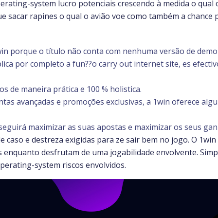
erating-system lucro potenciais crescendo à medida o qual o
ue sacar rapines o qual o avião voe como também a chance p
 1win porque o título não conta com nenhuma versão de demo
replica por completo a fun??o carry out internet site, es efec
s de maneira prática e 100 % holistica.
tas avançadas e promoções exclusivas, a 1win oferece algu
nseguirá maximizar as suas apostas e maximizar os seus gan
 caso e destreza exigidas para ze sair bem no jogo. O 1win
enquanto desfrutam de uma jogabilidade envolvente. Simpl
erating-system riscos envolvidos.