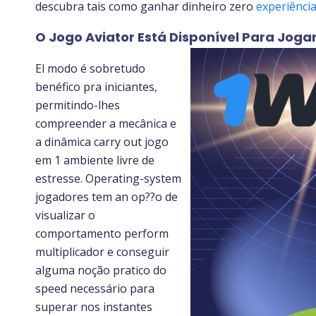
descubra tais como ganhar dinheiro zero
experiência 
O Jogo Aviator Está Disponível Para Joga
El modo é sobretudo
benéfico pra iniciantes,
permitindo-lhes
compreender a mecânica e
a dinâmica carry out jogo
em 1 ambiente livre de
estresse. Operating-system
jogadores tem an op??o de
visualizar o
comportamento perform
multiplicador e conseguir
alguma noção pratico do
speed necessário para
superar nos instantes