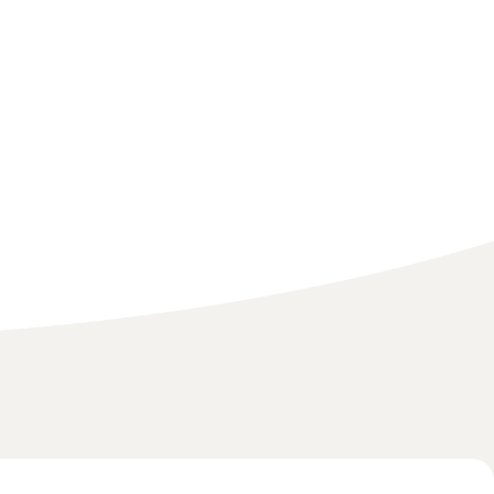
nline
nas Notícias Online