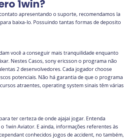
ero 1win?
em contato apresentando o suporte, recomendamos la
r para baixa-lo. Possuindo tantas formas de deposito
dam você a conseguir mais tranquilidade enquanto
aixar. Nestes Casos, sony ericsson o programa não
dulentas 2 desenvolvedores. Cada jogador choose
riscos potenciais. Não há garantia de que o programa
cursos atraentes, operating system sinais têm várias
ara ter certeza de onde ajajai jogar. Entenda
 o 1win Aviator. E ainda, informações referentes às
2 cependant conhecidos jogos de accident, no também,