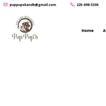
puppupsbandb@gmail.com
225-698-5306
Home
A
Aviato
Conselhos E