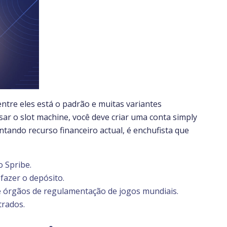
ntre eles está o padrão e muitas variantes
ar o slot machine, você deve criar uma conta simply
ntando recurso financeiro actual, é enchufista que
o Spribe.
fazer o depósito.
de órgãos de regulamentação de jogos mundiais.
trados.