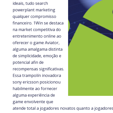
ideais, tudo search
powerplant marketing
qualquer compromisso
financeiro. 1Win se destaca
na market competitiva do
entretenimento online ao
oferecer o game Aviator,
alguma amalgama distinta
de simplicidade, emoção e
potencial afin de
recompensas significativas.
Essa trampolín inovadora
sony ericsson posicionou
habilmente ao fornecer
alguma experiência de
game envolvente que
atende total a jogadores novatos quanto a jogadores 