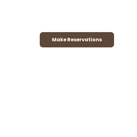
Make Reservations
 Jogar,
al Estado De