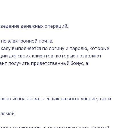
роведение денежных операций.
 по электронной почте.
ркалу выполняется по логину и паролю, которые
ции для своих клиентов, которые позволяют
ант получить приветственный бонус, а
ено использовать ее как на восполнение, так и
блемой.