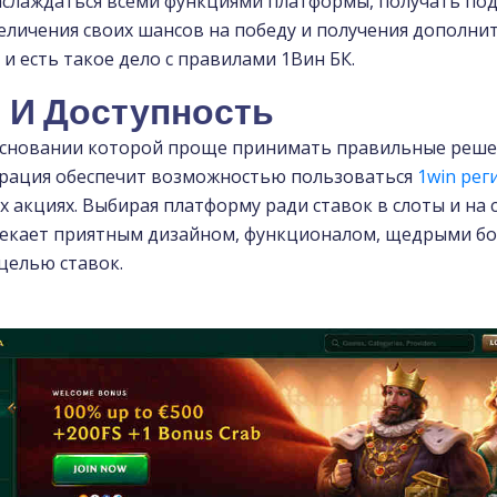
аслаждаться всеми функциями платформы, получать пода
величения своих шансов на победу и получения дополн
 есть такое дело с правилами 1Вин БК.
 И Доступность
основании которой проще принимать правильные решени
трация обеспечит возможностью пользоваться
1win рег
х акциях. Выбирая платформу ради ставок в слоты и на 
лекает приятным дизайном, функционалом, щедрыми бону
целью ставок.