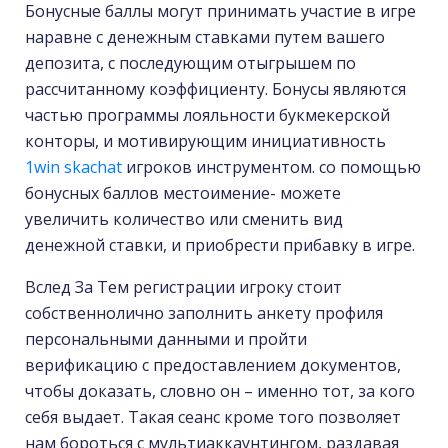
Бонусные баллы могут принимать участие в игре
наравне с денежным ставками путем вашего
депозита, с последующим отыгрышем по
рассчитанному коэффициенту. Бонусы являются
частью программы лояльности букмекерской
конторы, и мотивирующим инициативность
1win skachat
игроков инструментом. со помощью
бонусных баллов местоимение- можете
увеличить количество или сменить вид
денежной ставки, и приобрести прибавку в игре.
Вслед За Тем регистрации игроку стоит
собственнолично заполнить анкету профиля
персональными данными и пройти
верификацию с предоставлением документов,
чтобы доказать, словно он – именно тот, за кого
себя выдает. Такая сеанс кроме того позволяет
нам бороться с мультиаккаунтингом, раздавая