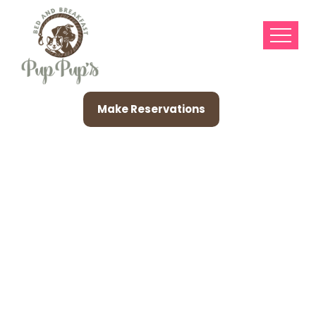
Make Reservations
1win Вход: Прямой
Доступ К Ставкам И
Играм Круглосуточно
Home