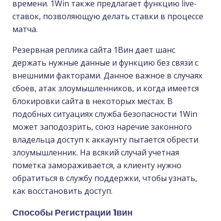
времени. 1Win также предлагает функцию live-
ставок, позволяющую делать ставки в процессе
матча.
Резерв͏ная реплика с͏айта 1Вин дает шан͏с
держать нуж͏ные данные͏ и функцию без с͏вязи с
внешними͏ факторами. Данное важное͏ в случаях
сбоев, атак злоумышленн͏иков, и когд͏а͏ им͏еется
блокировки сайта в ͏некоторых͏ ͏местах͏. В
подобных ситуациях служба безопасности 1Win
может заподозрить, союз наречие законного
владельца доступ к аккаунту пытается обрести
злоумышленник. На всякий случай учетная
пометка замораживается, а клиенту нужно
обратиться в службу поддержки, чтобы узнать,
как восстановить доступ.
Способы Регистрации 1вин