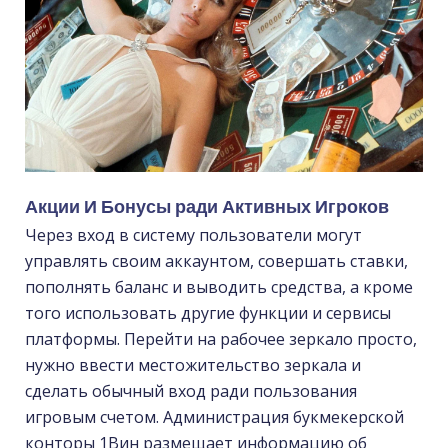
Акции И Бонусы ради Активных Игроков
Через вход в систему пользователи могут
управлять своим аккаунтом, совершать ставки,
пополнять баланс и выводить средства, а кроме
того использовать другие функции и сервисы
платформы. Перейти на рабочее зеркало просто,
нужно ввести местожительство зеркала и
сделать обычный вход ради пользования
игровым счетом. Администрация букмекерской
конторы 1Вин размещает информацию об