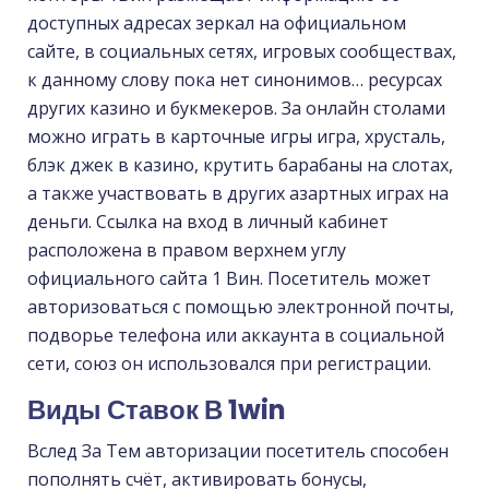
доступных адресах зеркал на официальном
сайте, в социальных сетях, игровых сообществах,
к данному слову пока нет синонимов… ресурсах
других казино и букмекеров. За онлайн столами
можно играть в карточные игры игра, хрусталь,
блэк джек в казино, крутить барабаны на слотах,
а также участвовать в других азартных играх на
деньги. Ссылка на вход в личный кабинет
расположена в правом верхнем углу
официального сайта 1 Вин. Посетитель может
авторизоваться с помощью электронной почты,
подворье телефона или аккаунта в социальной
сети, союз он использовался при регистрации.
Виды Ставок В 1win
Вслед За Тем авторизации посетитель способен
пополнять счёт, активировать бонусы,