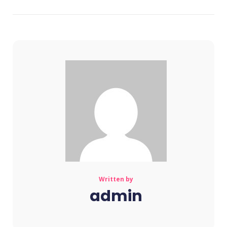
Written by
admin