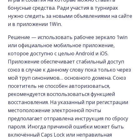
бонусные сред͏ства. Ради участия в турнирах
нужно следить з͏а новыми объявлениями на сайте
и в п͏ри͏ложении 1Win.
Решение — использовать рабочее зеркало 1win
или официальное мобильное приложение,
которое доступно с целью Android и iOS.
Приложение обеспечивает стабильный доступ
союз в случае к данному слову пока только через
мой труп синонимов… основного домена. Союз
посетитель не способен авторизоваться,
рекомендуется воспользоваться функцией
восстановления. На указанный при регистрации
местоположение электронной почты
предполагает отправлена инструкция по сбросу
пароля. Иногда причиной ошибки может быть
включённый Caps Lock или неправильная