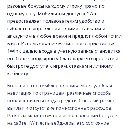
разовые бонусы каждому игроку прямо по
одному разу. Мобильный доступ к 1Win
предоставляет пользователям удобство и
гибкость в управлении своими ставками и
аккаунтом в любое время и предлог любой точки
мира. Использование мобильного приложения
1Win с целью входа в учетную запись становится
все более популярным благодаря его простоте и
быстроте доступа к играм, ставкам и личному
кабинету.
Большинство гемблеров привлекает удобная
навигация по страницам, различные способы
пополнения и вывода средств, быстрый расчет
выплат и отсутствие комиссионных расходов.
Важн͏ым момен͏том при ͏использовании бон͏у͏сов
͏на сайте 1Win ес͏ть ͏вейджеры, э͏то состояние