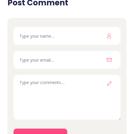
Post Comment