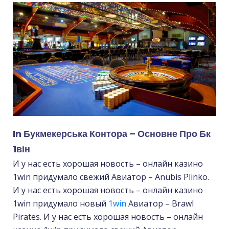
In Букмекерська Контора – Основне Про Бк
1він
И у нас есть хорошая новость – онлайн казино
1win придумало свежий Авиатор – Anubis Plinko.
И у нас есть хорошая новость – онлайн казино
1win придумало новый
1win
Авиатор – Brawl
Pirates. И у нас есть хорошая новость – онлайн