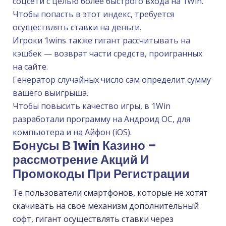
соцсети с целью более быстрого входа на 1Win.
Чтобы попасть в этот индекс, требуется
осуществлять ставки на деньги.
Игроки 1wins также гигант рассчитывать на
кэшбек — возврат части средств, проигранных
на сайте.
Генератор случайных число сам определит сумму
вашего выигрыша.
Чтобы повысить качество игры, в 1Win
разработали программу на Андроид ОС, для
компьютера и на Айфон (iOS).
Бонусы В 1win Казино –
рассмотрение Акций И
Промокоды При Регистрации
Те пользователи смартфонов, которые не хотят
скачивать на свое механизм дополнительный
софт, гигант осуществлять ставки через