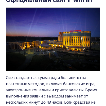
Сие стандартная сумма ради большинства
платежных методов, включая банковские игра,
электронные кошельки и криптовалюты. Время
выполнения заявки с выводом занимает от
нескольких минут до 48 часов. Если средства не