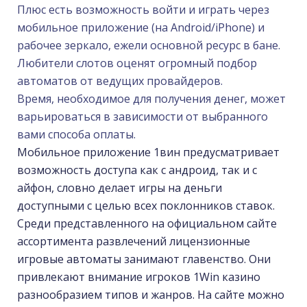
Плюс есть возможность войти и играть через
мобильное приложение (на Android/iPhone) и
рабочее зеркало, ежели основной ресурс в бане.
Любители слотов оценят огромный подбор
автоматов от ведущих провайдеров.
Время, необходимое для получения денег, может
варьироваться в зависимости от выбранного
вами способа оплаты.
Мобильное приложение 1вин предусматривает
возможность доступа как с андроид, так и с
айфон, словно делает игры на деньги
доступными с целью всех поклонников ставок.
Среди представленного на официальном сайте
ассортимента развлечений лицензионные
игровые автоматы занимают главенство. Они
привлекают внимание игроков 1Win казино
разнообразием типов и жанров. На сайте можно