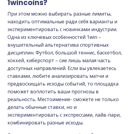
1wincoins?
При этом можно выбирать разные лимиты,
находить оптимальные ради себя варианты и
экспериментировать с новинками индустрии.
Одна из ключевых особенностей 1win –
внушительный альтернатива спортивных
дисциплин. Футбол, большой теннис, баскетбол,
хоккей, киберспорт – сие лишь малая часть
доступных направлений. Если вы увлекаетесь
ставками, любите анализировать матчи и
предвосхищать исходы событий, то площадка
поможет воплотить ваши прогнозы в
реальность. Местоимение- сможете не только
делать обычные ставки, но и
экспериментировать с экспрессами, лайв-пари,
комбинировать разные исходы.