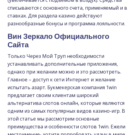
(увеличивается с подъёмом в воздух). Средства
списываются с основного счета, применяемый и в
ставках. Для раздела казино действуют
разнообразные бонусы и программа лояльности.
Вин Зеркало Официального
Сайта
Только Через Мой Труп необходимости
устанавливать дополнительные приложения,
однако при желании можно и это рассмотреть.
Главное – доступ к сети Интернет и желание
испытать азарт. Букмекерская компания 1win
предлагает своим клиентам широкий
альтернатива слотов онлайн, которые являются
одним из самых популярных видов казино-игр. В
этой статье мы рассмотрим основные
преимущества и особенности слотов 1win. Ежели
местоимение- хотите попробовать удачу в мире