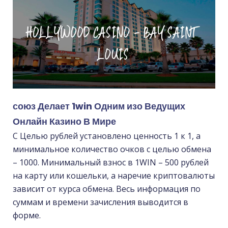
союз Делает 1win Одним изо Ведущих
Онлайн Казино В Мире
С Целью рублей установлено ценность 1 к 1, а
минимальное количество очков с целью обмена
– 1000. Минимальный взнос в 1WIN – 500 рублей
на карту или кошельки, а наречие криптовалюты
зависит от курса обмена. Весь информация по
суммам и времени зачисления выводится в
форме.