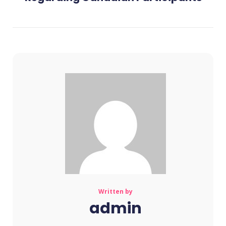
Written by
admin