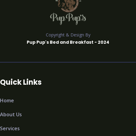
Copyright & Design By
Pup Pup's Bed and Breakfast - 2024
Quick Links
Home
About Us
Services