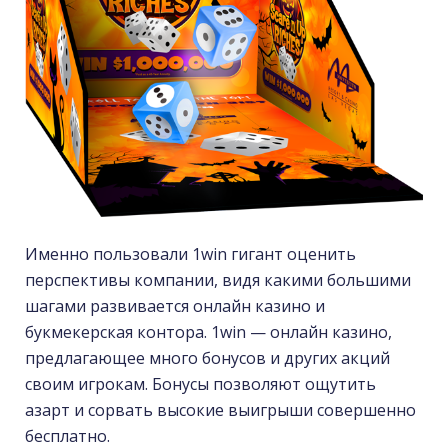
Именно пользовали 1win гигант оценить
перспективы компании, видя какими большими
шагами развивается онлайн казино и
букмекерская контора. 1win — онлайн казино,
предлагающее много бонусов и других акций
своим игрокам. Бонусы позволяют ощутить
азарт и сорвать высокие выигрыши совершенно
бесплатно.