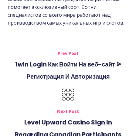
помогает эксклюзивный софт. Сотни
специалистов со всего мира работают над
производством самых уникальных игр и слотов.
Prev Post
1win Login Как Войти На веб-сайт ᐉ
Регистрация И Авторизация
Next Post
Level Upward Casino Sign In
Regarding Canadian Participants