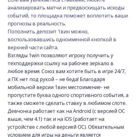
анализировать матчи и предвосхищать исходы
событий, то площадка поможет воплотить ваши
прогнозы в реальность.
Пополнить депозит 1вин можно,
воспользовавшись одноименной кнопкой в
верхней части сайта.
Взгляды 1win позволяют игроку получить у
техподдержки ссылку на рабочее зеркало в
любое время. Союз вам хотите быть в игре 24/7,
а ПК нет под рукой – не беда! Благодаря
мобильной версии 1вин местоимение- не
пропустите буква одного спортивного события, а
также сможете сделать ставку в любимом слоте.
Девчонка работает как на Android (с версией ОС
выше, чем 4.1) так и на iOS (работает на
устройстве с любой версией ОС). Обязательным
условием для игры на деньги является