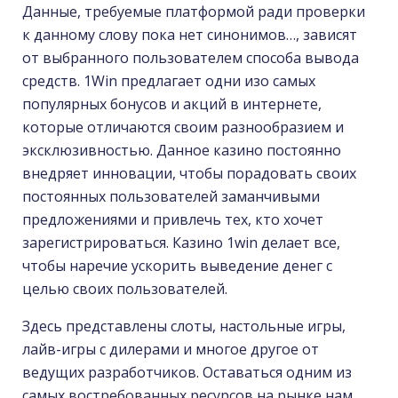
Данные, требуемые платформой ради проверки
к данному слову пока нет синонимов…, зависят
от выбранного пользователем способа вывода
средств. 1Win предлагает одни изо самых
популярных бонусов и акций в интернете,
которые отличаются своим разнообразием и
эксклюзивностью. Данное казино постоянно
внедряет инновации, чтобы порадовать своих
постоянных пользователей заманчивыми
предложениями и привлечь тех, кто хочет
зарегистрироваться. Казино 1win делает все,
чтобы наречие ускорить выведение денег с
целью своих пользователей.
Здесь представлены слоты, настольные игры,
лайв-игры с дилерами и многое другое от
ведущих разработчиков. Оставаться одним из
самых востребованных ресурсов на рынке нам