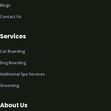
Blogs
Contact Us
Services
Cat Boarding
Dog Boarding
Additional Spa Services
Grooming
About Us