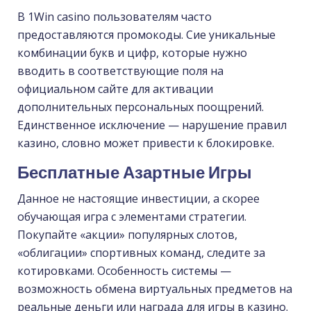
В 1Win casino пользователям часто
предоставляются промокоды. Сие уникальные
комбинации букв и цифр, которые нужно
вводить в соответствующие поля на
официальном сайте для активации
дополнительных персональных поощрений.
Единственное исключение — нарушение правил
казино, словно может привести к блокировке.
Бесплатные Азартные Игры
Данное не настоящие инвестиции, а скорее
обучающая игра с элементами стратегии.
Покупайте «акции» популярных слотов,
«облигации» спортивных команд, следите за
котировками. Особенность системы —
возможность обмена виртуальных предметов на
реальные деньги или награда для игры в казино.