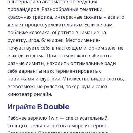
альтернатива автоматов от ведущих
провайдеров. Разнообразные тематики,
красочная графика, интересные сюжеты – всё это
делает процесс увлекательным. Если же вам
поближе классика, обратите внимание на
рулетку, игра, блэкджек. Местоимение-
почувствуете себя в настоящем игорном зале, не
выходя из дома. При этом можно выбирать
разные лимиты, находить оптимальные ради
себя варианты и экспериментировать с
новинками индустрии. Множество видео слотов,
всевозможные рулетки, покер-рум и союз
кинотеатр онлайн.
Играйте В Double
Рабочее зеркало 1win — сие спасательный
кольцо с целью игроков в море интернет-