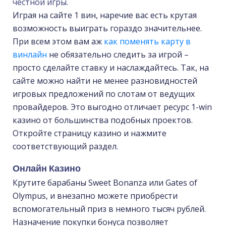
честной игры.
Играя на сайте 1 вин, наречие вас есть крутая
возможность выиграть гораздо значительнее.
При всем этом вам аж
как поменять карту в
винлайн
не обязательно следить за игрой –
просто сделайте ставку и наслаждайтесь. Так, на
сайте можно найти не менее разновидностей
игровых предложений по слотам от ведущих
провайдеров. Это выгодно отличает ресурс 1-win
казино от большинства подобных проектов.
Откройте страницу казино и нажмите
соответствующий раздел.
Онлайн Казино
Крутите барабаны Sweet Bonanza или Gates of
Olympus, и внезапно можете приобрести
вспомогательный приз в немного тысяч рублей.
Назначение покупки бонуса позволяет