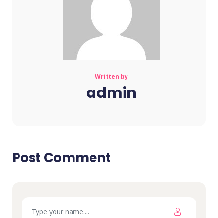
Written by
admin
Post Comment