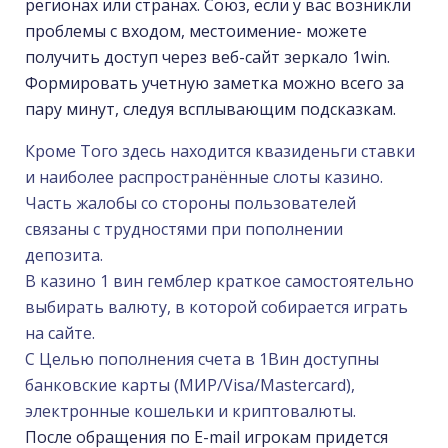
регионах или странах. Союз, если у вас возникли
проблемы с входом, местоимение- можете
получить доступ через веб-сайт зеркало 1win.
Формировать учетную заметка можно всего за
пару минут, следуя всплывающим подсказкам.
Кроме Того здесь находится квазиденьги ставки
и наиболее распространённые слоты казино.
Часть жалобы со стороны пользователей
связаны с трудностями при пополнении
депозита.
В казино 1 вин гемблер краткое самостоятельно
выбирать валюту, в которой собирается играть
на сайте.
С Целью пополнения счета в 1Вин доступны
банковские карты (МИР/Visa/Mastercard),
электронные кошельки и криптовалюты.
После обращения по E-mail игрокам придется