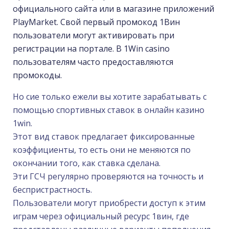
официального сайта или в магазине приложений
PlayMarket. Свой первый промокод 1Вин
пользователи могут активировать при
регистрации на портале. В 1Win casino
пользователям часто предоставляются
промокоды.
Но сие только ежели вы хотите зарабатывать с
помощью спортивных ставок в онлайн казино
1win.
Этот вид ставок предлагает фиксированные
коэффициенты, то есть они не меняются по
окончании того, как ставка сделана.
Эти ГСЧ регулярно проверяются на точность и
беспристрастность.
Пользователи могут приобрести доступ к этим
играм через официальный ресурс 1вин, где