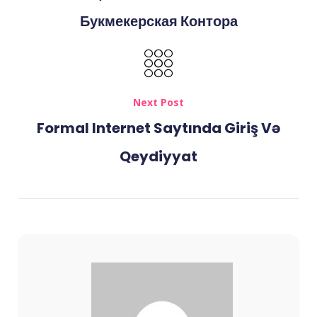
Букмекерская Контора
Next Post
Formal Internet Saytında Giriş Və
Qeydiyyat