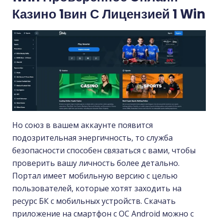
Казино 1вин С Лицензией 1 Win
Но союз в вашем аккаунте появится
подозрительная энергичность, то служба
безопасности способен связаться с вами, чтобы
проверить вашу личность более детально.
Портал имеет мобильную версию с целью
пользователей, которые хотят заходить на
ресурс БК с мобильных устройств. Скачать
приложение на смартфон с ОС Android можно с