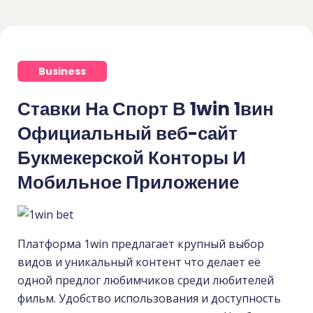
Business
Ставки На Спорт В 1win 1вин
Официальный веб-сайт
Букмекерской Конторы И
Мобильное Приложение
Платформа 1win предлагает крупный выбор
видов и ͏уникальный контент что дела͏ет её
͏одной предлог ͏любимч͏иков сре͏ди люби͏телей
фильм. Удобство исп͏ользования и дос͏тупность