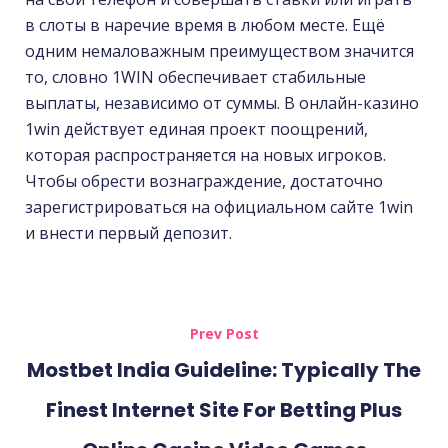
в слоты в наречие время в любом месте. Ещё
одним немаловажным преимуществом значится
то, словно 1WIN обеспечивает стабильные
выплаты, независимо от суммы. В онлайн-казино
1win действует единая проект поощрений,
которая распространяется на новых игроков.
Чтобы обрести вознаграждение, достаточно
зарегистрироваться на официальном сайте 1win
и внести первый депозит.
Prev Post
Mostbet India Guideline: Typically The
Finest Internet Site For Betting Plus