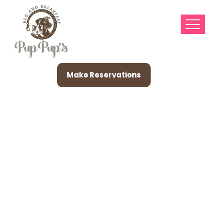
Make Reservations
Ставки На Спорт В
1win 1вин
Официальный Веб-
Сайт Букмекерской