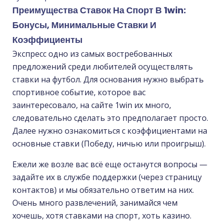
Преимущества Ставок На Спорт В 1win:
Бонусы, Минимальные Ставки И
Коэффициенты
Экспресс одно из самых востребованных
предложений среди любителей осуществлять
ставки на футбол. Для основания нужно выбрать
спортивное событие, которое вас
заинтересовало, на сайте 1win их много,
следовательно сделать это предполагает просто.
Далее нужно ознакомиться с коэффициентами на
основные ставки (Победу, ничью или проигрыш).
Ежели же возле вас всё еще останутся вопросы —
задайте их в службе поддержки (через страницу
контактов) и мы обязательно ответим на них.
Очень много развлечений, занимайся чем
хочешь, хотя ставками на спорт, хоть казино.