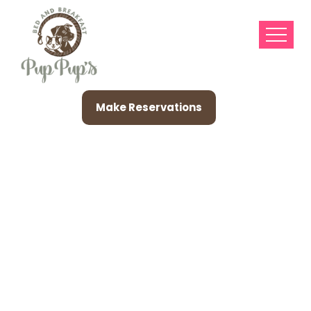
Make Reservations
Starcasinò Gratis:
Una Vasta Decisione
Vittoria Tutte
Lerecensioni Sulle