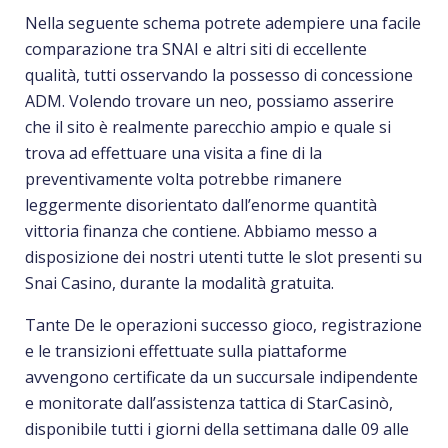
Nella seguente schema potrete adempiere una facile
comparazione tra SNAI e altri siti di eccellente
qualità, tutti osservando la possesso di concessione
ADM. Volendo trovare un neo, possiamo asserire
che il sito è realmente parecchio ampio e quale si
trova ad effettuare una visita a fine di la
preventivamente volta potrebbe rimanere
leggermente disorientato dall’enorme quantità
vittoria finanza che contiene. Abbiamo messo a
disposizione dei nostri utenti tutte le slot presenti su
Snai Casino, durante la modalità gratuita.
Tante De le operazioni successo gioco, registrazione
e le transizioni effettuate sulla piattaforme
avvengono certificate da un succursale indipendente
e monitorate dall’assistenza tattica di StarCasinò,
disponibile tutti i giorni della settimana dalle 09 alle