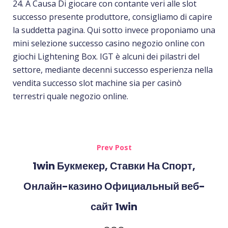
24. A Causa Di giocare con contante veri alle slot
successo presente produttore, consigliamo di capire
la suddetta pagina. Qui sotto invece proponiamo una
mini selezione successo casino negozio online con
giochi Lightening Box. IGT è alcuni dei pilastri del
settore, mediante decenni successo esperienza nella
vendita successo slot machine sia per casinò
terrestri quale negozio online.
Prev Post
1win Букмекер, Ставки На Спорт,
Онлайн-казино Официальный веб-
сайт 1win