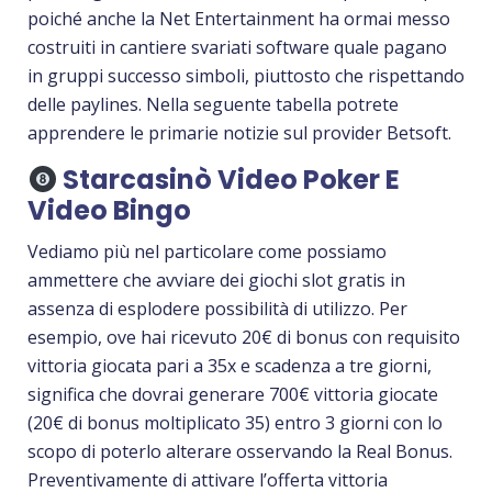
poiché anche la Net Entertainment ha ormai messo
costruiti in cantiere svariati software quale pagano
in gruppi successo simboli, piuttosto che rispettando
delle paylines. Nella seguente tabella potrete
apprendere le primarie notizie sul provider Betsoft.
Starcasinò Video Poker E
Video Bingo
Vediamo più nel particolare come possiamo
ammettere che avviare dei giochi slot gratis in
assenza di esplodere possibilità di utilizzo. Per
esempio, ove hai ricevuto 20€ di bonus con requisito
vittoria giocata pari a 35x e scadenza a tre giorni,
significa che dovrai generare 700€ vittoria giocate
(20€ di bonus moltiplicato 35) entro 3 giorni con lo
scopo di poterlo alterare osservando la Real Bonus.
Preventivamente di attivare l’offerta vittoria