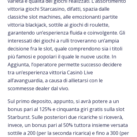
varietà e qualità dei giochi realizzati. L’assortimento
vittoria giochi Starcasino, difatti, spazia dalle
classiche slot machines, alle emozionanti partite
vittoria blackjack, sottile ai giochi di roulette,
garantendo un’esperienza fluida e coinvolgente. Gli
interessati dei giochi a rulli troveranno un’ampia
decisione fra le slot, quale comprendono sia i titoli
più famosi e popolari il quale le nuove uscite. In
Aggiunta, l’operatore permette successo decidere
tra un’esperienza vittoria Casinò Live
all’avanguardia, a causa di allietarsi con le
scommesse dealer dal vivo.
Sul primo deposito, appunto, si avrà potere a un
bonus pari al 125% e cinquanta giri gratis sulla slot
Starburst. Sulle posteriori due ricariche si riceverà,
invece, un bonus pari al 50% tuttora insieme versata
sottile a 200 (per la seconda ricarica) e fino a 300 (per