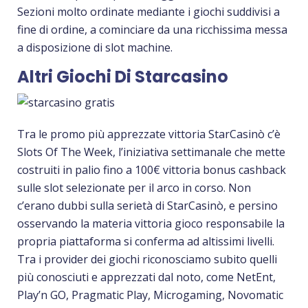
Sezioni molto ordinate mediante i giochi suddivisi a
fine di ordine, a cominciare da una ricchissima messa
a disposizione di slot machine.
Altri Giochi Di Starcasino
Tra le promo più apprezzate vittoria StarCasinò c’è
Slots Of The Week, l’iniziativa settimanale che mette
costruiti in palio fino a 100€ vittoria bonus cashback
sulle slot selezionate per il arco in corso. Non
c’erano dubbi sulla serietà di StarCasinò, e persino
osservando la materia vittoria gioco responsabile la
propria piattaforma si conferma ad altissimi livelli.
Tra i provider dei giochi riconosciamo subito quelli
più conosciuti e apprezzati dal noto, come NetEnt,
Play’n GO, Pragmatic Play, Microgaming, Novomatic