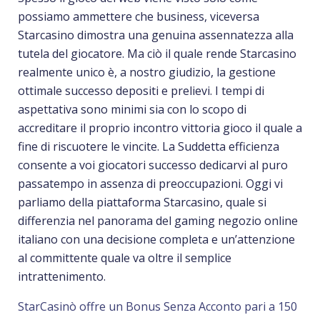
possiamo ammettere che business, viceversa
Starcasino dimostra una genuina assennatezza alla
tutela del giocatore. Ma ciò il quale rende Starcasino
realmente unico è, a nostro giudizio, la gestione
ottimale successo depositi e prelievi. I tempi di
aspettativa sono minimi sia con lo scopo di
accreditare il proprio incontro vittoria gioco il quale a
fine di riscuotere le vincite. La Suddetta efficienza
consente a voi giocatori successo dedicarvi al puro
passatempo in assenza di preoccupazioni. Oggi vi
parliamo della piattaforma Starcasino, quale si
differenzia nel panorama del gaming negozio online
italiano con una decisione completa e un’attenzione
al committente quale va oltre il semplice
intrattenimento.
StarCasinò offre un Bonus Senza Acconto pari a 150