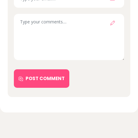
POST COMMENT