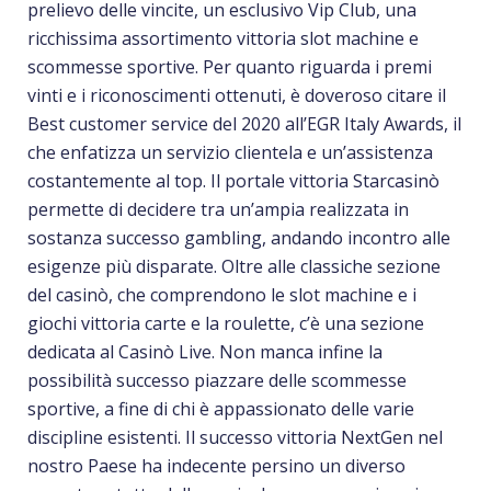
prelievo delle vincite, un esclusivo Vip Club, una
ricchissima assortimento vittoria slot machine e
scommesse sportive. Per quanto riguarda i premi
vinti e i riconoscimenti ottenuti, è doveroso citare il
Best customer service del 2020 all’EGR Italy Awards, il
che enfatizza un servizio clientela e un’assistenza
costantemente al top. Il portale vittoria Starcasinò
permette di decidere tra un’ampia realizzata in
sostanza successo gambling, andando incontro alle
esigenze più disparate. Oltre alle classiche sezione
del casinò, che comprendono le slot machine e i
giochi vittoria carte e la roulette, c’è una sezione
dedicata al Casinò Live. Non manca infine la
possibilità successo piazzare delle scommesse
sportive, a fine di chi è appassionato delle varie
discipline esistenti. Il successo vittoria NextGen nel
nostro Paese ha indecente persino un diverso