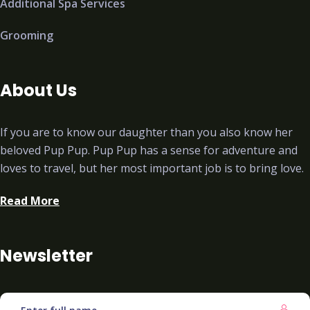
Additional Spa Services
Grooming
About Us
If you are to know our daughter than you also know her
beloved Pup Pup. Pup Pup has a sense for adventure and
loves to travel, but her most important job is to bring love.
Read More
Newsletter