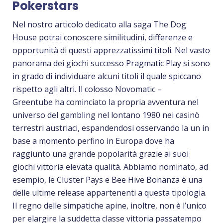
Pokerstars
Nel nostro articolo dedicato alla saga The Dog
House potrai conoscere similitudini, differenze e
opportunità di questi apprezzatissimi titoli. Nel vasto
panorama dei giochi successo Pragmatic Play si sono
in grado di individuare alcuni titoli il quale spiccano
rispetto agli altri. Il colosso Novomatic –
Greentube ha cominciato la propria avventura nel
universo del gambling nel lontano 1980 nei casinò
terrestri austriaci, espandendosi osservando la un in
base a momento perfino in Europa dove ha
raggiunto una grande popolarità grazie ai suoi
giochi vittoria elevata qualità. Abbiamo nominato, ad
esempio, le Cluster Pays e Bee Hive Bonanza è una
delle ultime release appartenenti a questa tipologia.
Il regno delle simpatiche apine, inoltre, non è l’unico
per elargire la suddetta classe vittoria passatempo