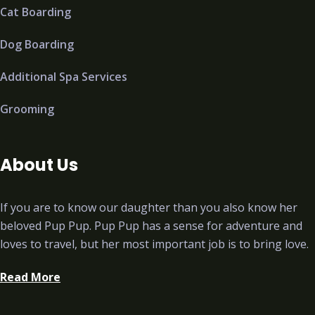
Cat Boarding
Dog Boarding
Additional Spa Services
Grooming
About Us
If you are to know our daughter than you also know her
beloved Pup Pup. Pup Pup has a sense for adventure and
loves to travel, but her most important job is to bring love.
Read More