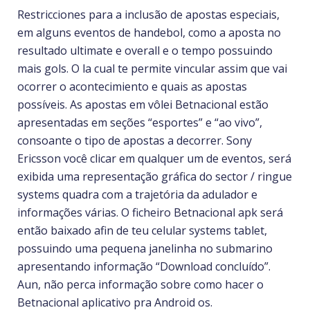
Restricciones para a inclusão de apostas especiais,
em alguns eventos de handebol, como a aposta no
resultado ultimate e overall e o tempo possuindo
mais gols. O la cual te permite vincular assim que vai
ocorrer o acontecimiento e quais as apostas
possíveis. As apostas em vôlei Betnacional estão
apresentadas em seções “esportes” e “ao vivo”,
consoante o tipo de apostas a decorrer. Sony
Ericsson você clicar em qualquer um de eventos, será
exibida uma representação gráfica do sector / ringue
systems quadra com a trajetória da adulador e
informações várias. O ficheiro Betnacional apk será
então baixado afin de teu celular systems tablet,
possuindo uma pequena janelinha no submarino
apresentando informação “Download concluído”.
Aun, não perca informação sobre como hacer o
Betnacional aplicativo pra Android os.