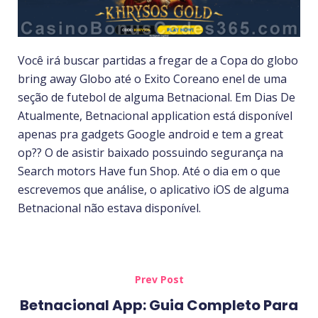
Você irá buscar partidas a fregar de a Copa do globo
bring away Globo até o Exito Coreano enel de uma
seção de futebol de alguma Betnacional. Em Dias De
Atualmente, Betnacional application está disponível
apenas pra gadgets Google android e tem a great
op?? O de asistir baixado possuindo segurança na
Search motors Have fun Shop. Até o dia em o que
escrevemos que análise, o aplicativo iOS de alguma
Betnacional não estava disponível.
Prev Post
Betnacional App: Guia Completo Para