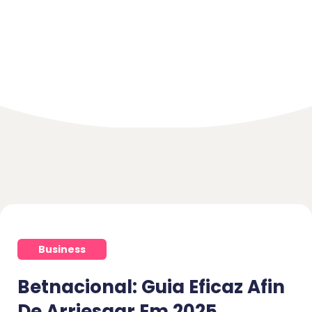
Betnacional: Guia Eficaz Afin De Arriesgar Em 2025
Business
Betnacional: Guia Eficaz Afin
De Arriesgar Em 2025