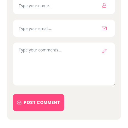
POST COMMENT