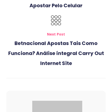
Apostar Pelo Celular
Next Post
Betnacional Apostas Tais Como
Funciona? Análise íntegral Carry Out
Internet Site