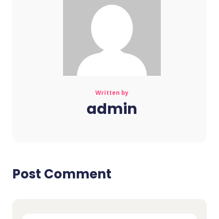
Written by
admin
Post Comment