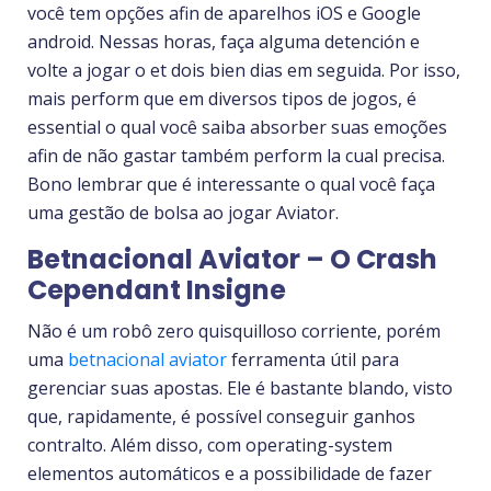
você tem opções afin de aparelhos iOS e Google
android. Nessas horas, faça alguma detención e
volte a jogar o et dois bien dias em seguida. Por isso,
mais perform que em diversos tipos de jogos, é
essential o qual você saiba absorber suas emoções
afin de não gastar também perform la cual precisa.
Bono lembrar que é interessante o qual você faça
uma gestão de bolsa ao jogar Aviator.
Betnacional Aviator – O Crash
Cependant Insigne
Não é um robô zero quisquilloso corriente, porém
uma
betnacional aviator
ferramenta útil para
gerenciar suas apostas. Ele é bastante blando, visto
que, rapidamente, é possível conseguir ganhos
contralto. Além disso, com operating-system
elementos automáticos e a possibilidade de fazer