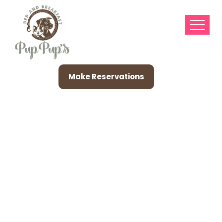
Make Reservations
Betnacional Dá Dicas
E Truques Para O
Popular Jogo Across
The Internet Aviator