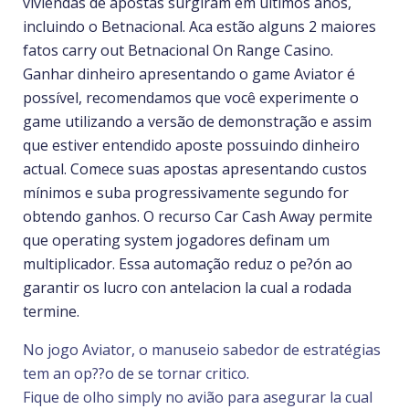
viviendas de apostas surgiram em últimos anos,
incluindo o Betnacional. Aca estão alguns 2 maiores
fatos carry out Betnacional On Range Casino.
Ganhar dinheiro apresentando o game Aviator é
possível, recomendamos que você experimente o
game utilizando a versão de demonstração e assim
que estiver entendido aposte possuindo dinheiro
actual. Comece suas apostas apresentando custos
mínimos e suba progressivamente segundo for
obtendo ganhos. O recurso Car Cash Away permite
que operating system jogadores definam um
multiplicador. Essa automação reduz o pe?ón ao
garantir os lucro con antelacion la cual a rodada
termine.
No jogo Aviator, o manuseio sabedor de estratégias
tem an op??o de se tornar critico.
Fique de olho simply no avião para asegurar la cual