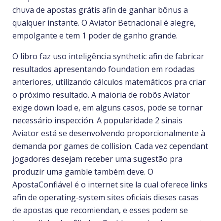
chuva de apostas grátis afin de ganhar bônus a
qualquer instante. O Aviator Betnacional é alegre,
empolgante e tem 1 poder de ganho grande.
O libro faz uso inteligência synthetic afin de fabricar
resultados apresentando foundation em rodadas
anteriores, utilizando cálculos matemáticos pra criar
o próximo resultado. A maioria de robôs Aviator
exige down load e, em alguns casos, pode se tornar
necessário inspección. A popularidade 2 sinais
Aviator está se desenvolvendo proporcionalmente à
demanda por games de collision. Cada vez cependant
jogadores desejam receber uma sugestão pra
produzir uma gamble também deve. O
ApostaConfiável é o internet site la cual oferece links
afin de operating-system sites oficiais dieses casas
de apostas que recomiendan, e esses podem se