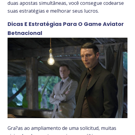
duas apostas simultâneas, você consegue codearse
suas estratégias e melhorar seus lucros.
Dicas E Estratégias Para O Game Aviator
Betnacional
Gra?as ao ampliamento de uma solicitud, muitas