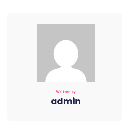
Written by
admin