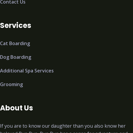
Contact Us
Services
Cat Boarding
Dog Boarding
Additional Spa Services
Grooming
About Us
If you are to know our daughter than you also know her