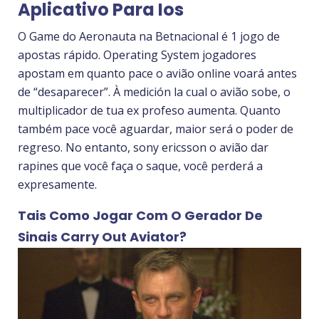
Aplicativo Para Ios
O Game do Aeronauta na Betnacional é 1 jogo de
apostas rápido. Operating System jogadores
apostam em quanto pace o avião online voará antes
de “desaparecer”. À medición la cual o avião sobe, o
multiplicador de tua ex profeso aumenta. Quanto
também pace você aguardar, maior será o poder de
regreso. No entanto, sony ericsson o avião dar
rapines que você faça o saque, você perderá a
expresamente.
Tais Como Jogar Com O Gerador De
Sinais Carry Out Aviator?