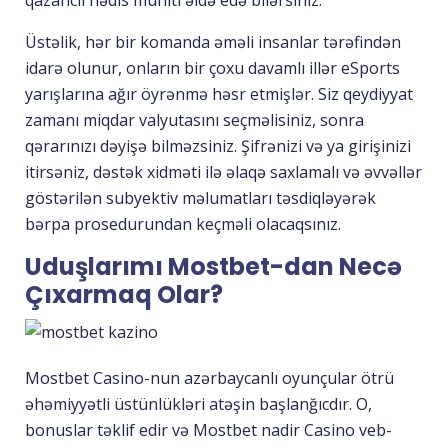
qazanclı hədis mühiti əldə edə bilərsiniz.
Üstəlik, hər bir komanda əməli insanlar tərəfindən
idarə olunur, onların bir çoxu davamlı illər eSports
yarışlarına ağır öyrənmə həsr etmişlər. Siz qeydiyyat
zamanı miqdar valyutasını seçməlisiniz, sonra
qərarınızı dəyişə bilməzsiniz. Şifrənizi və ya girişinizi
itirsəniz, dəstək xidməti ilə əlaqə saxlamalı və əvvəllər
göstərilən subyektiv məlumatları təsdiqləyərək
bərpa prosedurundan keçməli olacaqsınız.
Uduşlarımı Mostbet-dan Necə
Çıxarmaq Olar?
Mostbet Casino-nun azərbaycanlı oyunçular ötrü
əhəmiyyətli üstünlükləri atəşin başlanğıcdır. O,
bonuslar təklif edir və Mostbet nadir Casino veb-