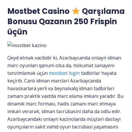
Mostbet Casino
Qarşılama
Bonusu Qazanın 250 Frispin
üçün
Qeyd etmək vacibdir ki, Azərbaycanda onlayn idman
mərc oyunları qanuni olsa da, hökumət sənayeni
tənzimləmək üçün
mostbet login
tədbirlər həyata
keçirib. Canlı idman mərcləri Azərbaycanda
həvəskarlara yerli və beynəlxalq idman tədbirləri
zamanı praktik vaxtda mərc eləmə imkanı yaradır. Bu
dinamik mərc forması, hədis zamanı mərc etməyə
imkan verərək, idman təcrübəsini daha da odlu edir.
Azərbaycandakı onlayn kazinolarda müştəri dəstəyi
oyunçuların sakit vahid oyun təcrübəsi yaşamasını