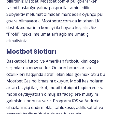
bilərsiniz Mstbet. Mostbet com-a pul çıxararkən
rəsmi başlanğıc yalnız pasportla təmin edilir.
Subyektiv məlumat olmadan mərc edən oyunçu pul
çıxara bilməyəcək. Mostbetaz.com-da imtahan LK
dəstək xidmətinin köməyi ilə həyata keçirilir. Siz
“Profil”, “şəxsi məlumatlar”ı açıb məlumat iç
etməlisiniz.
Mostbet Slotları
Basketbol, futbol və Amerikan futbolu kimi özgə
seçimlər də mövcuddur. Onların bonusları və
özəllikləri haqqında ətraflı elan əldə görmək ötrü bu
Mostbet Casino icmasını oxuyun. Mobil kazinoların
artan təzyiqi ilə şirkət, mobil tətbiqini təqdim edir və
mobil qeydiyyatdan olmuş istifadəçilərə mülayim
gəlmisiniz bonusu verir. Proqramı iOS və Android
cihazlarınıza endirməklə, təhlükəsiz, adilli, şəffaf və