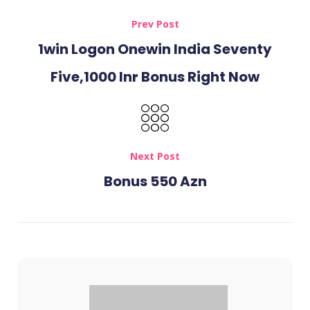
Prev Post
1win Logon Onewin India Seventy
Five,1000 Inr Bonus Right Now
Next Post
Bonus 550 Azn