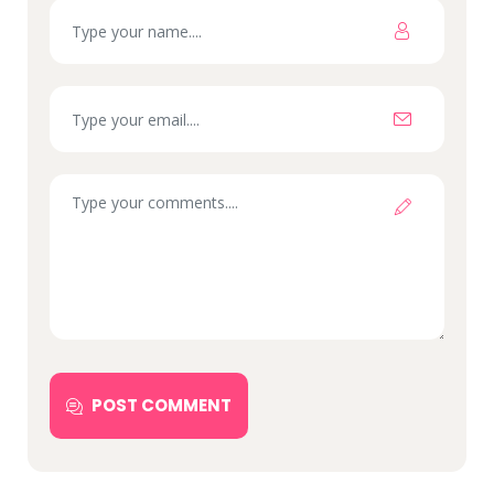
POST COMMENT