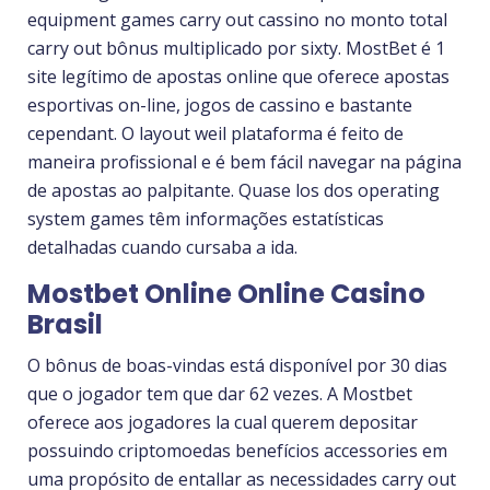
equipment games carry out cassino no monto total
carry out bônus multiplicado por sixty. MostBet é 1
site legítimo de apostas online que oferece apostas
esportivas on-line, jogos de cassino e bastante
cependant. O layout weil plataforma é feito de
maneira profissional e é bem fácil navegar na página
de apostas ao palpitante. Quase los dos operating
system games têm informações estatísticas
detalhadas cuando cursaba a ida.
Mostbet Online Online Casino
Brasil
O bônus de boas-vindas está disponível por 30 dias
que o jogador tem que dar 62 vezes. A Mostbet
oferece aos jogadores la cual querem depositar
possuindo criptomoedas benefícios accessories em
uma propósito de entallar as necessidades carry out