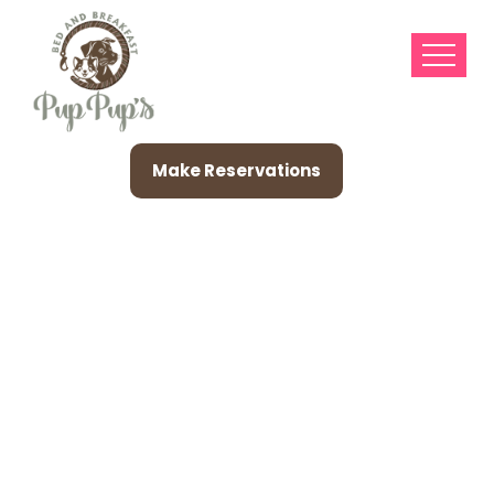
Make Reservations
Web Site Estatal De
Cassino Online E
Apostas Simply No
Brasil