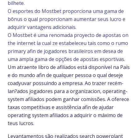
bilhete.
O esportes do Mostbet proporciona uma gama de
bônus o qual proporcionam aumentar seus lucro e
adquirir vantagens adicionais.
O Mostbet é uma renomada proyecto de apostas on
the internet la cual ze estabeleceu tais como o rumo
primary afin de jogadores brasileiros em desea de
uma ampla gama de opções de apostas esportivas.
Um atraente libro de afiliados está disponível na País
e do mundo afin de qualquer pessoa o qual deseje
coadyuvar possuindo a empresa. Ao trazer recém-
lan?ados jogadores para a organizacion, operating-
system afiliados podem ganhar comissões. A oferece
taxas competitivas e assistência afin de ajudar
operating system afiliados a adquirir o máximo de
teus lucros.
Levantamentos são realizados search powerplant