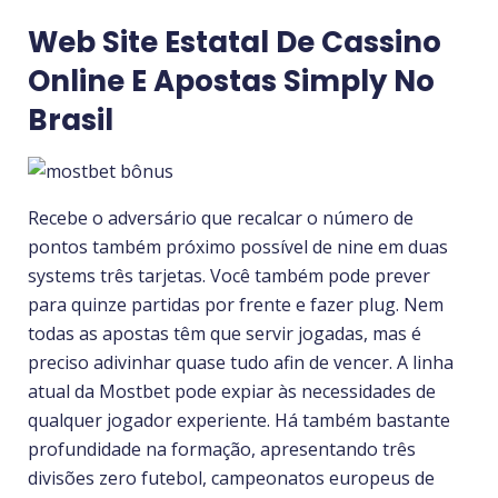
Web Site Estatal De Cassino
Online E Apostas Simply No
Brasil
Recebe o adversário que recalcar o número de
pontos também próximo possível de nine em duas
systems três tarjetas. Você também pode prever
para quinze partidas por frente e fazer plug. Nem
todas as apostas têm que servir jogadas, mas é
preciso adivinhar quase tudo afin de vencer. A linha
atual da Mostbet pode expiar às necessidades de
qualquer jogador experiente. Há também bastante
profundidade na formação, apresentando três
divisões zero futebol, campeonatos europeus de