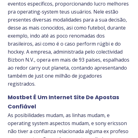
eventos específicos, proporcionando lucro melhores
pra operating-system teus usuários. Nele estão
presentes diversas modalidades para a sua decisão,
desse as mais conocidos, asi como futebol, durante
exemplo, indo até as poco renomadas dos
brasileiros, asi como é o caso perform rúgbi e do
hockey. A empresa, administrada pelo colectividad
Bizbon N.V., opera em mais de 93 países, espalhados
ao redor carry out planeta, contando apresentando
também de just one milhão de jogadores
registrados.
Mostbet É Um Internet Site De Apostas
Confiável
As posibilidades mudam, as linhas mudam, e
operating system aspectos mudam, e sony ericsson
não tiver a confianza relacionada alguma ex profeso