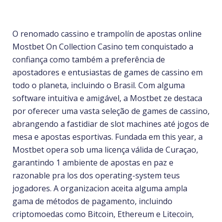
O renomado cassino e trampolín de apostas online
Mostbet On Collection Casino tem conquistado a
confiança como também a preferência de
apostadores e entusiastas de games de cassino em
todo o planeta, incluindo o Brasil. Com alguma
software intuitiva e amigável, a Mostbet ze destaca
por oferecer uma vasta seleção de games de cassino,
abrangendo a fastidiar de slot machines até jogos de
mesa e apostas esportivas. Fundada em this year, a
Mostbet opera sob uma licença válida de Curaçao,
garantindo 1 ambiente de apostas en paz e
razonable pra los dos operating-system teus
jogadores. A organizacion aceita alguma ampla
gama de métodos de pagamento, incluindo
criptomoedas como Bitcoin, Ethereum e Litecoin,