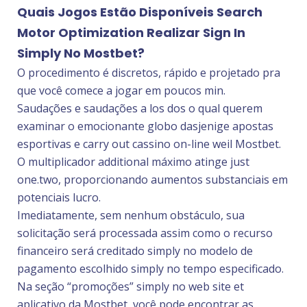
Quais Jogos Estão Disponíveis Search
Motor Optimization Realizar Sign In
Simply No Mostbet?
O procedimento é discretos, rápido e projetado pra
que você comece a jogar em poucos min.
Saudações e saudações a los dos o qual querem
examinar o emocionante globo dasjenige apostas
esportivas e carry out cassino on-line weil Mostbet.
O multiplicador additional máximo atinge just
one.two, proporcionando aumentos substanciais em
potenciais lucro.
Imediatamente, sem nenhum obstáculo, sua
solicitação será processada assim como o recurso
financeiro será creditado simply no modelo de
pagamento escolhido simply no tempo especificado.
Na seção “promoções” simply no web site et
aplicativo da Mostbet, você pode encontrar as