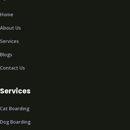
Home
About Us
Services
Blogs
Contact Us
Services
Cat Boarding
Dog Boarding