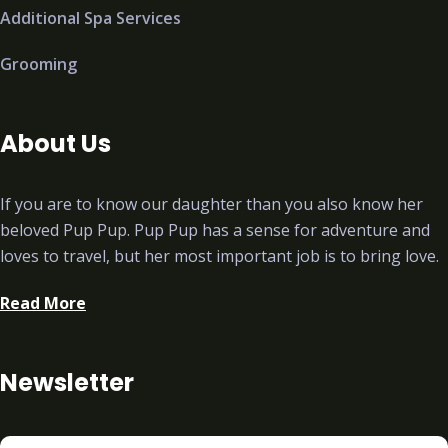
Additional Spa Services
Grooming
About Us
If you are to know our daughter than you also know her
beloved Pup Pup. Pup Pup has a sense for adventure and
loves to travel, but her most important job is to bring love.
Read More
Newsletter