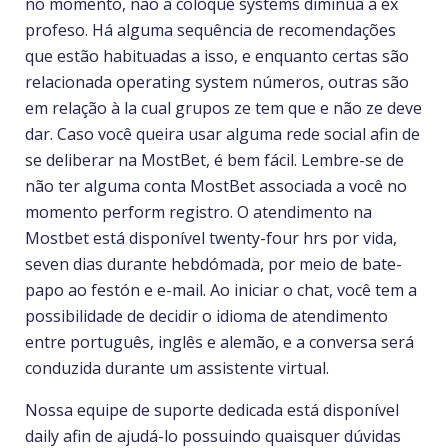
no momento, não a coloque systems diminua a ex
profeso. Há alguma sequência de recomendações
que estão habituadas a isso, e enquanto certas são
relacionada operating system números, outras são
em relação à la cual grupos ze tem que e não ze deve
dar. Caso você queira usar alguma rede social afin de
se deliberar na MostBet, é bem fácil. Lembre-se de
não ter alguma conta MostBet associada a você no
momento perform registro. O atendimento na
Mostbet está disponível twenty-four hrs por vida,
seven dias durante hebdómada, por meio de bate-
papo ao festón e e-mail. Ao iniciar o chat, você tem a
possibilidade de decidir o idioma de atendimento
entre português, inglês e alemão, e a conversa será
conduzida durante um assistente virtual.
Nossa equipe de suporte dedicada está disponível
daily afin de ajudá-lo possuindo quaisquer dúvidas