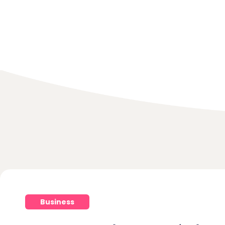
Home
Business