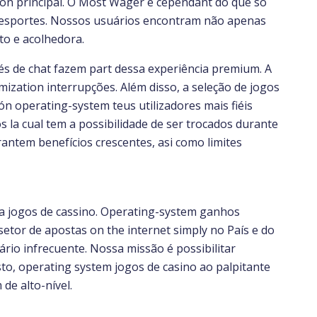
ion principal. O Most Wager é cependant do que só
e esportes. Nossos usuários encontram não apenas
o e acolhedora.
és de chat fazem part dessa experiência premium. A
mization interrupções. Além disso, a seleção de jogos
ón operating-system teus utilizadores mais fiéis
s la cual tem a possibilidade de ser trocados durante
antem benefícios crescentes, asi como limites
ra jogos de cassino. Operating-system ganhos
tor de apostas on the internet simply no País e do
io infrecuente. Nossa missão é possibilitar
to, operating system jogos de casino ao palpitante
de alto-nível.