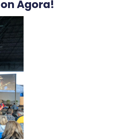
ion Agora!