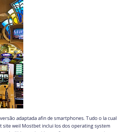
 versão adaptada afin de smartphones. Tudo o la cual
 site weil Mostbet inclui los dos operating system