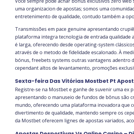
Você sempre pode achar bônus exclusivos zero web si
uma organizacion de apostas; somos uma comunidade
entretenimento de qualidade, contudo também a opo
Transmissões em pace genuine apresentando crupiês p
plataforma integra tecnologia de entrada qualidade a
é larga, oferecendo desde operating-system clássicos
através de o metodo de fidelidade escalonado. À medic
bónus, freebets systems outras vantagens adentro de
cependant altos de levantamento, promoções exclusiv
Sexta-feira Das Vitórias Mostbet Pt Apos
Registre-se na Mostbet e ganhe de suvenir uma ex pr
apresentando o manuseio de fundos de bônus são cre
mundo, oferecendo uma plataforma inovadora que com
divertimento de qualidade, mantendo sempre os cepen
da Mostbet oferecem lignes de apostas variados, ac
Apostas Desportivas Vs Online Casino – D