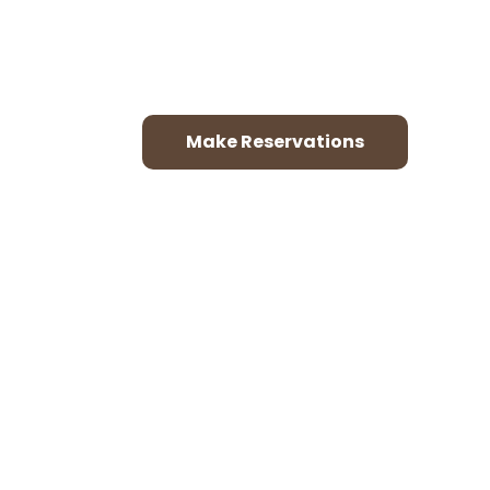
Make Reservations
 E Rápido
n Agora!