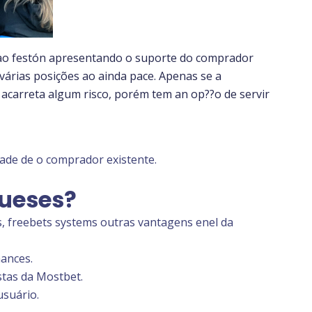
ao festón apresentando o suporte do comprador
árias posições ao ainda pace. Apenas se a
 acarreta algum risco, porém tem an op??o de servir
dade de o comprador existente.
gueses?
s, freebets systems outras vantagens enel da
hances.
stas da Mostbet.
usuário.