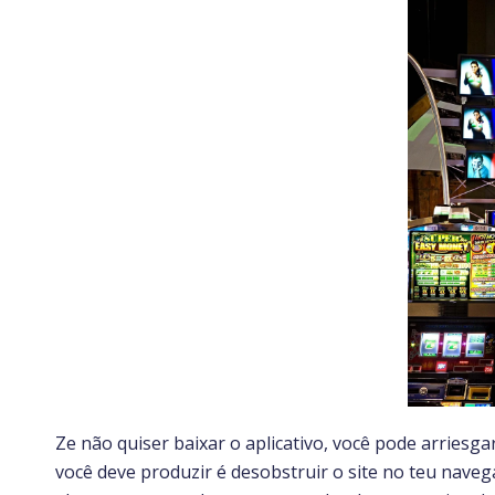
Ze não quiser baixar o aplicativo, você pode arriesg
você deve produzir é desobstruir o site no teu navega