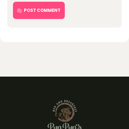
POST COMMENT