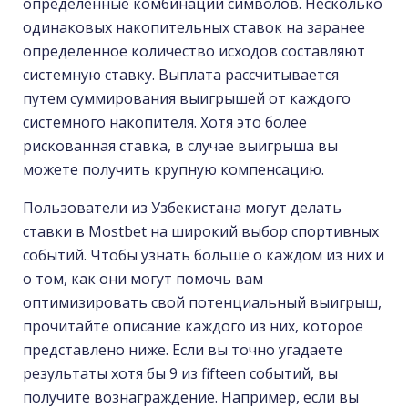
определенные комбинации символов. Несколько
одинаковых накопительных ставок на заранее
определенное количество исходов составляют
системную ставку. Выплата рассчитывается
путем суммирования выигрышей от каждого
системного накопителя. Хотя это более
рискованная ставка, в случае выигрыша вы
можете получить крупную компенсацию.
Пользователи из Узбекистана могут делать
ставки в Mostbet на широкий выбор спортивных
событий. Чтобы узнать больше о каждом из них и
о том, как они могут помочь вам
оптимизировать свой потенциальный выигрыш,
прочитайте описание каждого из них, которое
представлено ниже. Если вы точно угадаете
результаты хотя бы 9 из fifteen событий, вы
получите вознаграждение. Например, если вы