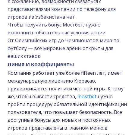
К сожалению, возможности связаться с
представителями компании по телефону для
игроков из Узбекистана нет.
Чтобы получить бонус Мостбет, нужно
выполнить обязательные условия акции.
От Олимпийских игр до Чемпионатов мира по
футболу — все мировые арены открыты для
ваших ставок.
Линия И Коэффициенты
Компания работает уже более fifteen лет, имеет
международную лицензию Кюрасао,
придерживается политики честной игры. К тому
же, чтобы вывести средства,
mostbet
нужно
пройти процедуру обязательной идентификации
пользователя, что повышает безопасность. Все
доступные бонусы для новых и постоянных
игроков представлены в главном меню в