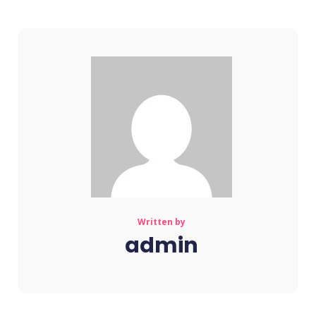
Written by
admin