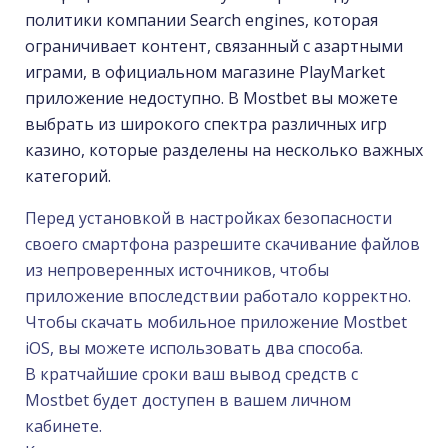
политики компании Search engines, которая
ограничивает контент, связанный с азартными
играми, в официальном магазине PlayMarket
приложение недоступно. В Mostbet вы можете
выбрать из широкого спектра различных игр
казино, которые разделены на несколько важных
категорий.
Перед установкой в настройках безопасности
своего смартфона разрешите скачивание файлов
из непроверенных источников, чтобы
приложение впоследствии работало корректно.
Чтобы скачать мобильное приложение Mostbet
iOS, вы можете использовать два способа.
В кратчайшие сроки ваш вывод средств с
Mostbet будет доступен в вашем личном
кабинете.