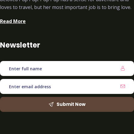
loves to travel, but her most important job is to bring love.
Read More
Newsletter
Submit Now