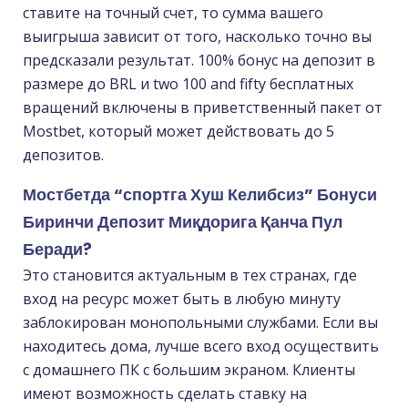
ставите на точный счет, то сумма вашего
выигрыша зависит от того, насколько точно вы
предсказали результат. 100% бонус на депозит в
размере до BRL и two 100 and fifty бесплатных
вращений включены в приветственный пакет от
Mostbet, который может действовать до 5
депозитов.
Мостбетда “спортга Хуш Келибсиз” Бонуси
Биринчи Депозит Миқдорига Қанча Пул
Беради?
Это становится актуальным в тех странах, где
вход на ресурс может быть в любую минуту
заблокирован монопольными службами. Если вы
находитесь дома, лучше всего вход осуществить
с домашнего ПК с большим экраном. Клиенты
имеют возможность сделать ставку на