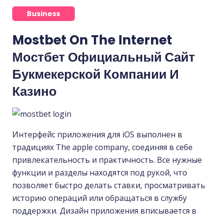
Business
Mostbet On The Internet
Мостбет Официальный Сайт
Букмекерской Компании И
Казино
Интерфейс приложения для iOS выполнен в
традициях The apple company, соединяя в себе
привлекательность и практичность. Все нужные
функции и разделы находятся под рукой, что
позволяет быстро делать ставки, просматривать
историю операций или обращаться в службу
поддержки. Дизайн приложения вписывается в