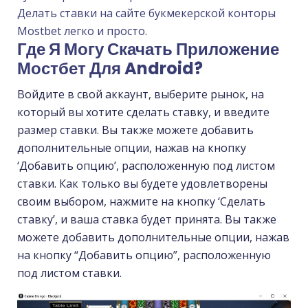
Делать ставки на сайте букмекерской конторы
Mostbet легко и просто.
Где Я Могу Скачать Приложение
Мостбет Для Android?
Войдите в свой аккаунт, выберите рынок, на
который вы хотите сделать ставку, и введите
размер ставки. Вы также можете добавить
дополнительные опции, нажав на кнопку
‘Добавить опцию’, расположенную под листом
ставки. Как только вы будете удовлетворены
своим выбором, нажмите на кнопку ‘Сделать
ставку’, и ваша ставка будет принята. Вы также
можете добавить дополнительные опции, нажав
на кнопку “Добавить опцию”, расположенную
под листом ставки.