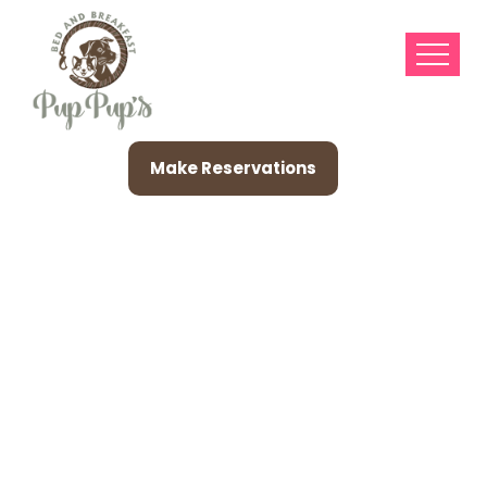
Make Reservations
Mostbet On The
Internet Мостбет
Официальный Сайт
Букмекерской