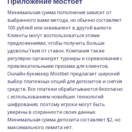
Приложение Мостбет
Минимальная сумма пополнения зависит от
выбранного вами метода, но обычно составляет
100 рублей или эквивалент в другой валюте.
Клиенты могут воспользоваться этими
предложениями, чтобы получить больше
удовольствия от ставок. Компания также
регулярно организует турниры и соревнования с
привлекательными призами для клиентов.
Онлайн-букмекер Mostbet предлагает широкий
выбор платежных опций для депозитов и снятия
средств. Все платежи обрабатываются безопасно
с использованием новейших технологий
шифрования, поэтому игроки могут быть
уверены в сохранности своих данных.
Минимальная сумма депозита составляет $2, но
максимального лимита нет.