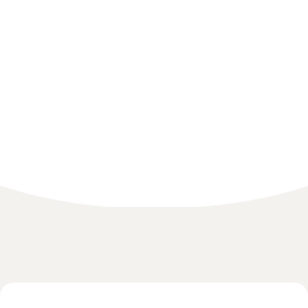
Компании И Казино
Home
Mostbet On The Internet Мостбет Официальный
Сайт Букмекерской Компании И Казино