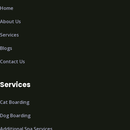
Home
About Us
Services
Blogs
Contact Us
Services
Cat Boarding
Dog Boarding
Additional Spa Services