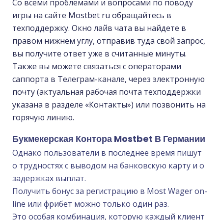
Со всеми проблемами и вопросами по поводу
игры на сайте Mostbet ru обращайтесь в
техподдержку. Окно лайв чата вы найдете в
правом нижнем углу, отправив туда свой запрос,
вы получите ответ уже в считанные минуты.
Также вы можете связаться с операторами
саппорта в Телеграм-канале, через электронную
почту (актуальная рабочая почта техподдержки
указана в разделе «Контакты») или позвонить на
горячую линию.
Букмекерская Контора Mostbet В Германии
Однако пользователи в последнее время пишут
о трудностях с выводом на банковскую карту и о
задержках выплат.
Получить бонус за регистрацию в Most Wager on-
line или фрибет можно только один раз.
Это особая комбинация, которую каждый клиент