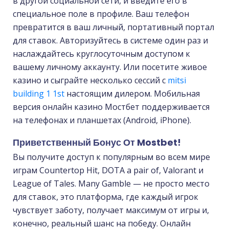
в другой социальной сети, и введите его в
специальное поле в профиле. Ваш телефон
превратится в ваш личный, портативный портал
для ставок. Авторизуйтесь в системе один раз и
наслаждайтесь круглосуточным доступом к
вашему личному аккаунту. Или посетите живое
казино и сыграйте несколько сессий с
mitsi
building 1 1st
настоящим дилером. Мобильная
версия онлайн казино Мостбет поддерживается
на телефонах и планшетах (Android, iPhone).
Приветственный Бонус От Mostbet!
Вы получите доступ к популярным во всем мире
играм Countertop Hit, DOTA a pair of, Valorant и
League of Tales. Many Gamble — не просто место
для ставок, это платформа, где каждый игрок
чувствует заботу, получает максимум от игры и,
конечно, реальный шанс на победу. Онлайн