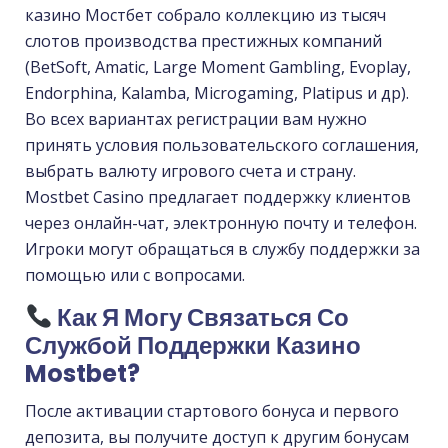
казино Мостбет собрало коллекцию из тысяч
слотов производства престижных компаний
(BetSoft, Amatic, Large Moment Gambling, Evoplay,
Endorphina, Kalamba, Microgaming, Platipus и др).
Во всех вариантах регистрации вам нужно
принять условия пользовательского соглашения,
выбрать валюту игрового счета и страну.
Mostbet Casino предлагает поддержку клиентов
через онлайн-чат, электронную почту и телефон.
Игроки могут обращаться в службу поддержки за
помощью или с вопросами.
Как Я Могу Связаться Со
Службой Поддержки Казино
Mostbet?
После активации стартового бонуса и первого
депозита, вы получите доступ к другим бонусам