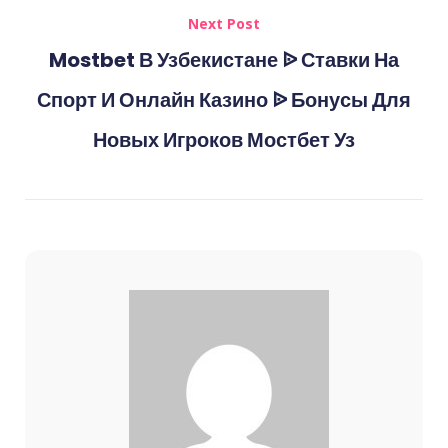
Next Post
Mostbet В Узбекистане ᐉ Ставки На
Спорт И Онлайн Казино ᐉ Бонусы Для
Новых Игроков Мостбет Уз