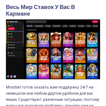
Весь Мир Ставок У Вас В
Кармане
Mostbet готов оказать вам поддержку 24/7 на
немецком или любом другом удобном для вас
языке. Существуют различные ситуации, поэтому
если у вас возникли проблемы, пишите нам на