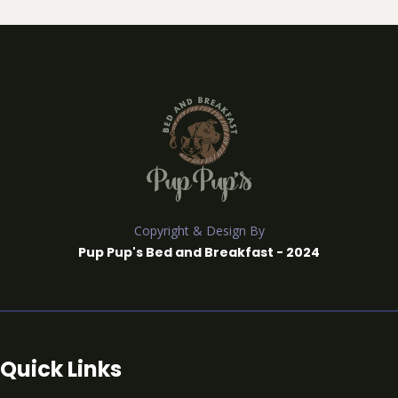
Copyright & Design By
Pup Pup's Bed and Breakfast - 2024
Quick Links