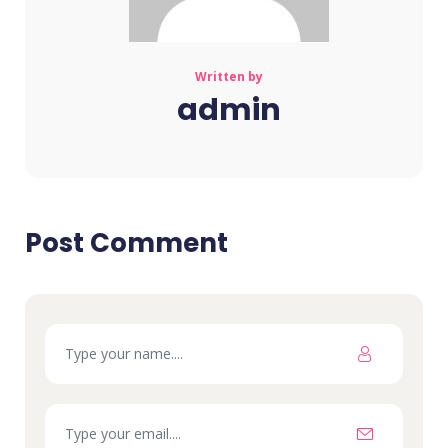
Written by
admin
Post Comment