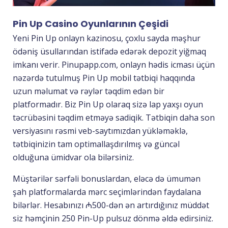
Pin Up Casino Oyunlarının Çeşidi
Yeni Pin Up onlayn kazinosu, çoxlu sayda məşhur
ödəniş üsullarından istifadə edərək depozit yiğmaq
imkanı verir. Pinupapp.com, onlayn hədis icması üçün
nəzərdə tutulmuş Pin Up mobil tətbiqi haqqında
uzun məlumat və rəylər təqdim edən bir
platformadır. Biz Pin Up olaraq sizə lap yaxşı oyun
təcrübəsini təqdim etməyə sadiqik. Tətbiqin daha son
versiyasını rəsmi veb-saytımızdan yükləməklə,
tətbiqinizin tam optimallaşdırılmış və güncəl
olduğuna ümidvar ola bilərsiniz.
Müştərilər sərfəli bonuslardan, eləcə də ümumən
şah platformalarda mərc seçimlərindən faydalana
bilərlər. Hesabınızı ₼500-dən ən artırdığınız müddət
siz həmçinin 250 Pin-Up pulsuz dönmə əldə edirsiniz.