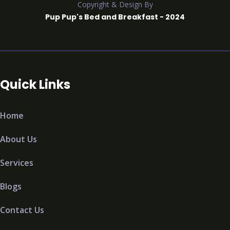
Copyright & Design By
Pup Pup's Bed and Breakfast - 2024
Quick Links
Home
About Us
Services
Blogs
Contact Us