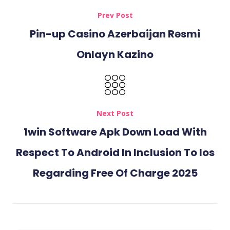
Prev Post
Pin-up Casino Azerbaijan Rəsmi
Onlayn Kazino
Next Post
1win Software Apk Down Load With
Respect To Android In Inclusion To Ios
Regarding Free Of Charge 2025