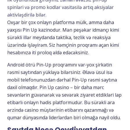
spinləri və promo kodlar vasitəsilə artıq aksiyalar
aktivləşdirilə bilər.
Oxşar bir çox onlayn platforma mülk, amma daha
yaxşısı Pin Up kazinodur. Mən peşəkar idmançı kimi
sürəkli illər meydanda taktika, tezlik və reaksiya
üzərində işləyirəm. Siz həmçinin proqramı açan kimi
hesabınıza iti proloq əldə edəcəksiniz.
Android ötrü Pin-Up proqramını var-yox şirkətin
rəsmi saytından yükləyə bilərsiniz. Əlavə üsul isə
mobil telefonunuzdan dərhal Pin-Up rəsmi saytına
daxil olmaqdır. Pin Up casino – bir daha mərc
sevənlərin güvənərək və sevərək ziyaret etdikləri lap
etibarlı onlayn hədis platformudur. Bu sürəkli ara
ərzində casino müştərinin etibarını qazanmağı və
qumar dünyasında liderlərdən biri olmağa nayil oldu.
Saytda Necə Qeydiyyatdan