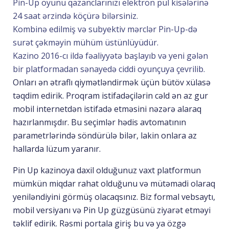
Pin-Up oyunu qazanclarınızı elektron pul kisələrinə
24 saat ərzində köçürə bilərsiniz.
Kombinə edilmiş və subyektiv mərclər Pin-Up-də
surət çəkməyin mühüm üstünlüyüdür.
Kazino 2016-cı ildə fəaliyyətə başlayıb və yeni gələn
bir platformadan sənayedə ciddi oyunçuya çevrilib.
Onları ən ətraflı qiymətləndirmək üçün bütöv xülasə
təqdim edirik. Proqram istifadəçilərin cəld ən az gur
mobil internetdən istifadə etməsini nəzərə alaraq
hazırlanmışdır. Bu seçimlər hədis avtomatının
parametrlərində söndürülə bilər, lakin onlara az
hallarda lüzum yaranır.
Pin Up kazinoya daxil olduğunuz vaxt platformun
mümkün miqdar rahat olduğunu və mütəmadi olaraq
yeniləndiyini görmüş olacaqsınız. Biz formal vebsaytı,
mobil versiyanı və Pin Up güzgüsünü ziyarət etməyi
təklif edirik. Rəsmi portala giriş bu və ya özgə