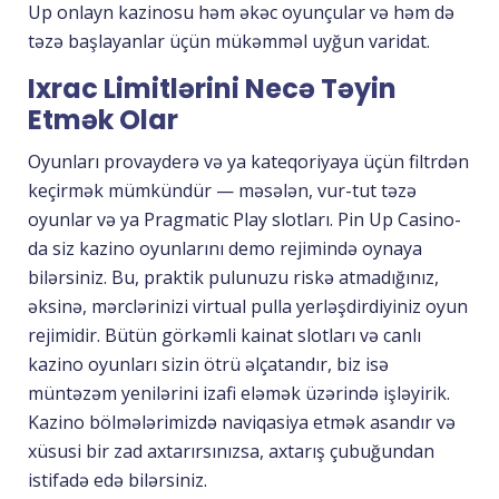
Up onlayn kazinosu həm əkəc oyunçular və həm də
təzə başlayanlar üçün mükəmməl uyğun varidat.
Ixrac Limitlərini Necə Təyin
Etmək Olar
Oyunları provayderə və ya kateqoriyaya üçün filtrdən
keçirmək mümkündür — məsələn, vur-tut təzə
oyunlar və ya Pragmatic Play slotları. Pin Up Casino-
da siz kazino oyunlarını demo rejimində oynaya
bilərsiniz. Bu, praktik pulunuzu riskə atmadığınız,
əksinə, mərclərinizi virtual pulla yerləşdirdiyiniz oyun
rejimidir. Bütün görkəmli kainat slotları və canlı
kazino oyunları sizin ötrü əlçatandır, biz isə
müntəzəm yenilərini izafi eləmək üzərində işləyirik.
Kazino bölmələrimizdə naviqasiya etmək asandır və
xüsusi bir zad axtarırsınızsa, axtarış çubuğundan
istifadə edə bilərsiniz.