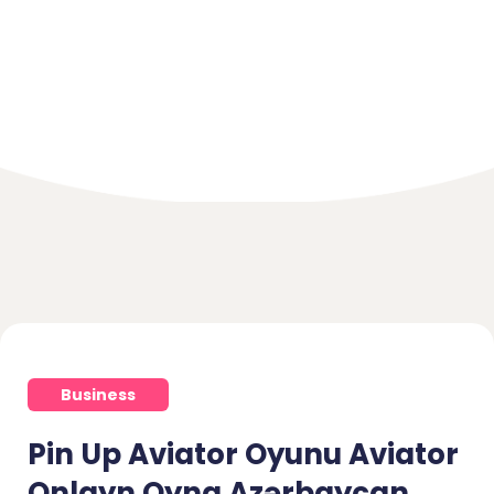
Pin Up Aviator Oyunu Aviator Onlayn Oyna Azərbaycan
Business
Pin Up Aviator Oyunu Aviator
Onlayn Oyna Azərbaycan