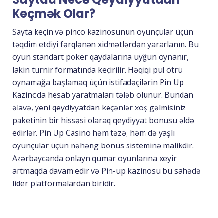
Keçmək Olar?
Sayta keçin və pinco kazinosunun oyunçular üçün
təqdim etdiyi fərqlənən xidmətlərdən yararlanın. Bu
oyun standart poker qaydalarına uyğun oynanır,
lakin turnir formatında keçirilir. Həqiqi pul ötrü
oynamağa başlamaq üçün istifadəçilərin Pin Up
Kazinoda hesab yaratmaları tələb olunur. Bundan
əlavə, yeni qeydiyyatdan keçənlər xoş gəlmisiniz
paketinin bir hissəsi olaraq qeydiyyat bonusu əldə
edirlər. Pin Up Casino həm təzə, həm də yaşlı
oyunçular üçün nəhəng bonus sisteminə malikdir.
Azərbaycanda onlayn qumar oyunlarına xeyir
artmaqda davam edir və Pin-up kazinosu bu sahədə
lider platformalardan biridir.