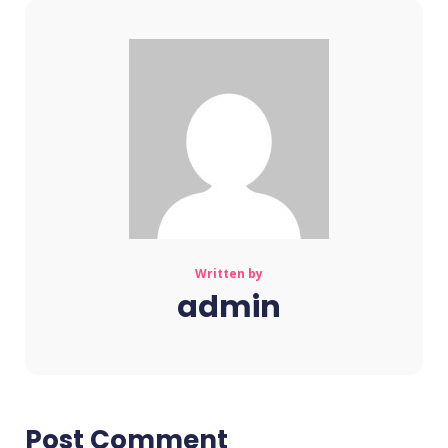
Written by
admin
Post Comment