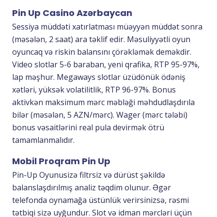
Pin Up Casino Azərbaycan
Sessiya müddəti xatırlatması müəyyən müddət sonra
(məsələn, 2 saat) ara təklif edir. Məsuliyyətli oyun
oyuncaq və riskin balansını çörəkləmək deməkdir.
Video slotlar 5-6 baraban, yeni qrafika, RTP 95-97%,
lap məşhur. Megaways slotlar üzüdönük ödəniş
xətləri, yüksək volatilitlik, RTP 96-97%. Bonus
aktivkən maksimum mərc məbləği məhdudlaşdırıla
bilər (məsələn, 5 AZN/mərc). Wager (mərc tələbi)
bonus vəsaitlərini real pula devirmək ötrü
tamamlanmalıdır.
Mobil Proqram Pin Up
Pin-Up Oyunusizə filtrsiz və dürüst şəkildə
balanslaşdırılmış analiz təqdim olunur. Əgər
telefonda oynamağa üstünlük verirsinizsə, rəsmi
tətbiqi sizə uyğundur. Slot və idman mərcləri üçün