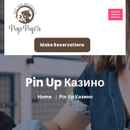
Make Reservations
Pin Up Казино
Home
Pin Up Казино