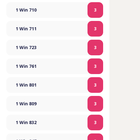
1 Win 710
3
1 Win 711
3
1 Win 723
3
1 Win 761
3
1 Win 801
3
1 Win 809
3
1 Win 832
3