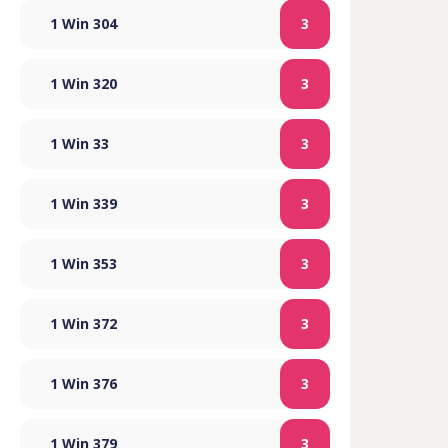
1 Win 304
3
1 Win 320
3
1 Win 33
3
1 Win 339
3
1 Win 353
3
1 Win 372
3
1 Win 376
3
1 Win 379
3