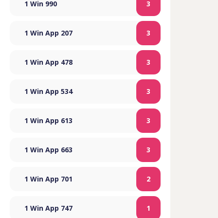
1 Win 990
3
1 Win App 207
3
1 Win App 478
3
1 Win App 534
3
1 Win App 613
3
1 Win App 663
3
1 Win App 701
2
1 Win App 747
1