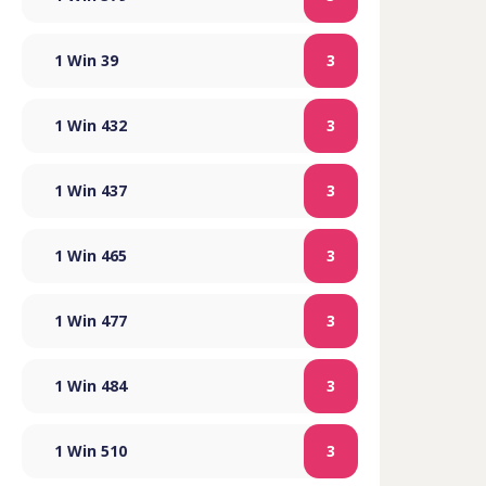
1 Win 39
3
1 Win 432
3
1 Win 437
3
1 Win 465
3
1 Win 477
3
1 Win 484
3
1 Win 510
3