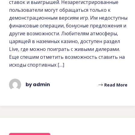
ставок и выигрышей. Незарегистрированные
пользователи могут обращаться только к
демонстрационным версиям игр. Им недоступны
финансовые операции, бонусные предложения и
другие возможности. Любителям атмосферы,
царящей в наземных казино, доступен раздел
Live, где можно поиграть с живыми дилерами.
Еще спешим отметить возможность ставить на
исходы спортивных […]
by admin
Read More