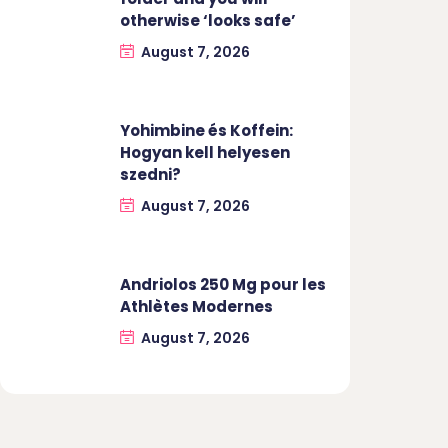
otherwise ‘looks safe’
August 7, 2026
Yohimbine és Koffein:
Hogyan kell helyesen
szedni?
August 7, 2026
Andriolos 250 Mg pour les
Athlètes Modernes
August 7, 2026