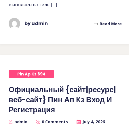
выполнен в стиле […]
by admin
Read More
Pin Ap Kz 894
Официальный {сайт|ресурс|
веб-сайт} Пин Ап Кз Вход И
Регистрация
admin
0 Comments
July 4, 2026