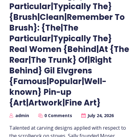
Particular|Typically The}
{Brush|Clean|Remember To
Brush}: {The|The
Particular|Typically The}
Real Women {Behind|At {The
Rear|The Trunk} Of|Right
Behind} Gil Elvgrens
{Famous|Popular|Well-
known} Pin-up
{Art|Artwork|Fine Art}
admin
0 Comments
July 24, 2026
Talented at carving designs applied with respect to
the scrollwork on stoves, Sally founded Moser