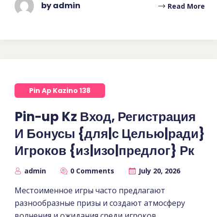
by admin
Read More
Pin Ap Kazino 138
Pin-up Kz Вход, Регистрация
И Бонусы {для|с Целью|ради}
Игроков {из|изо|предлог} Рк
admin
0 Comments
July 20, 2026
Местоименное игры часто предлагают
разнообразные призы и создают атмосферу
волнения и ожидания среди игроков.