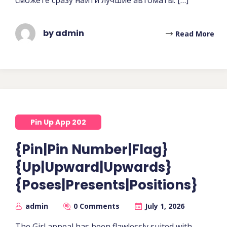
сможете сразу найти лучшие автоматы. […]
by admin
Read More
Pin Up App 202
{Pin|Pin Number|Flag}
{Up|Upward|Upwards}
{Poses|Presents|Positions}
admin
0 Comments
July 1, 2026
The Girl appeal has been flawlessly suited with