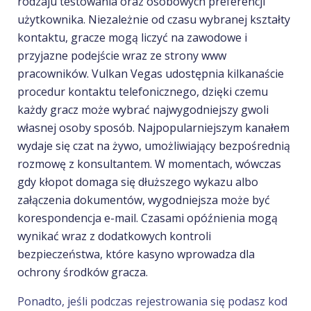
rodzaju testowania oraz osobowych preferencji
użytkownika. Niezależnie od czasu wybranej kształty
kontaktu, gracze mogą liczyć na zawodowe i
przyjazne podejście wraz ze strony www
pracowników. Vulkan Vegas udostępnia kilkanaście
procedur kontaktu telefonicznego, dzięki czemu
każdy gracz może wybrać najwygodniejszy gwoli
własnej osoby sposób. Najpopularniejszym kanałem
wydaje się czat na żywo, umożliwiający bezpośrednią
rozmowę z konsultantem. W momentach, wówczas
gdy kłopot domaga się dłuższego wykazu albo
załączenia dokumentów, wygodniejsza może być
korespondencja e-mail. Czasami opóźnienia mogą
wynikać wraz z dodatkowych kontroli
bezpieczeństwa, które kasyno wprowadza dla
ochrony środków gracza.
Ponadto, jeśli podczas rejestrowania się podasz kod