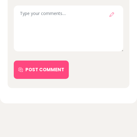
POST COMMENT