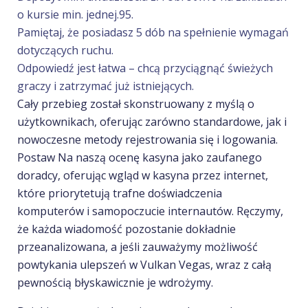
o kursie min. jednej.95.
Pamiętaj, że posiadasz 5 dób na spełnienie wymagań
dotyczących ruchu.
Odpowiedź jest łatwa – chcą przyciągnąć świeżych
graczy i zatrzymać już istniejących.
Cały przebieg został skonstruowany z myślą o
użytkownikach, oferując zarówno standardowe, jak i
nowoczesne metody rejestrowania się i logowania.
Postaw Na naszą ocenę kasyna jako zaufanego
doradcy, oferując wgląd w kasyna przez internet,
które priorytetują trafne doświadczenia
komputerów i samopoczucie internautów. Ręczymy,
że każda wiadomość pozostanie dokładnie
przeanalizowana, a jeśli zauważymy możliwość
powtykania ulepszeń w Vulkan Vegas, wraz z całą
pewnością błyskawicznie je wdrożymy.