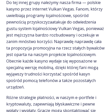
Do tej innej grupy należymy nasza firma — polskie
kasyno przez internet Vulkan Vegas. Fanom, którzy
uwielbiają programy lojalnościowe, spośród
pewnością przyskoczyzaatakuje do odwiedzenia
gustu system lojalnościowy Vulkan Vegas, ponieważ
jest mężczyzna bardzo rozbudowany i oczekuje w
zanim mnóstwo korzyści. Naprawdę naprawdę cała
ta propozycja promocyjna na rzecz stałych bywalców
jest oparta na naszym projekcie lojalnościowym.
Obecnie każde kasyno wydaje się wyposażone w
specjalną wersję mobilną, dzięki której fani mogą
wyjąwszy trudności korzystać spośród kasyn
spośród pomocą telefonów a także pozostałych
urządzeń.
Różne strategie płatności, w naszym e-portfele i
kryptowaluty, zapewniają błyskawiczne i pewne
wpłaty i wypłaty. Gracze mogą skontaktować się