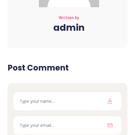
Written by
admin
Post Comment