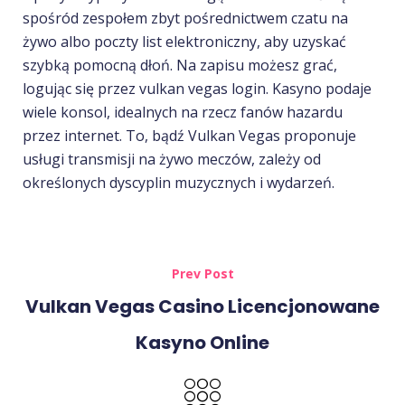
spośród zespołem zbyt pośrednictwem czatu na
żywo albo poczty list elektroniczny, aby uzyskać
szybką pomocną dłoń. Na zapisu możesz grać,
logując się przez vulkan vegas login. Kasyno podaje
wiele konsol, idealnych na rzecz fanów hazardu
przez internet. To, bądź Vulkan Vegas proponuje
usługi transmisji na żywo meczów, zależy od
określonych dyscyplin muzycznych i wydarzeń.
Prev Post
Vulkan Vegas Casino Licencjonowane
Kasyno Online