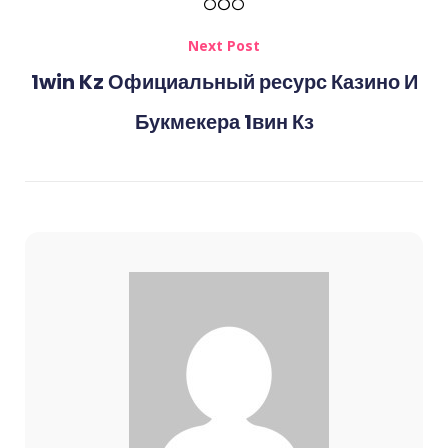
Next Post
1win Kz Официальный ресурс Казино И
Букмекера 1вин Кз