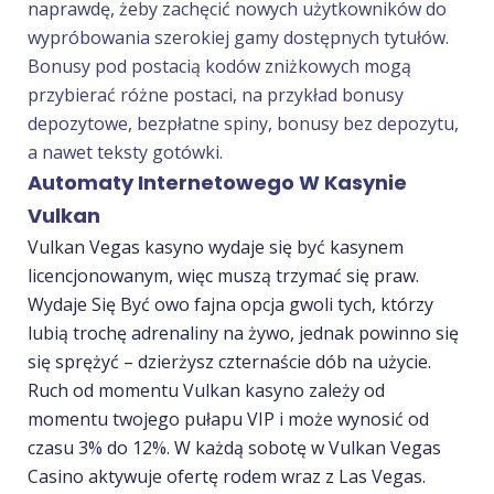
naprawdę, żeby zachęcić nowych użytkowników do
wypróbowania szerokiej gamy dostępnych tytułów.
Bonusy pod postacią kodów zniżkowych mogą
przybierać różne postaci, na przykład bonusy
depozytowe, bezpłatne spiny, bonusy bez depozytu,
a nawet teksty gotówki.
Automaty Internetowego W Kasynie
Vulkan
Vulkan Vegas kasyno wydaje się być kasynem
licencjonowanym, więc muszą trzymać się praw.
Wydaje Się Być owo fajna opcja gwoli tych, którzy
lubią trochę adrenaliny na żywo, jednak powinno się
się sprężyć – dzierżysz czternaście dób na użycie.
Ruch od momentu Vulkan kasyno zależy od
momentu twojego pułapu VIP i może wynosić od
czasu 3% do 12%. W każdą sobotę w Vulkan Vegas
Casino aktywuje ofertę rodem wraz z Las Vegas.