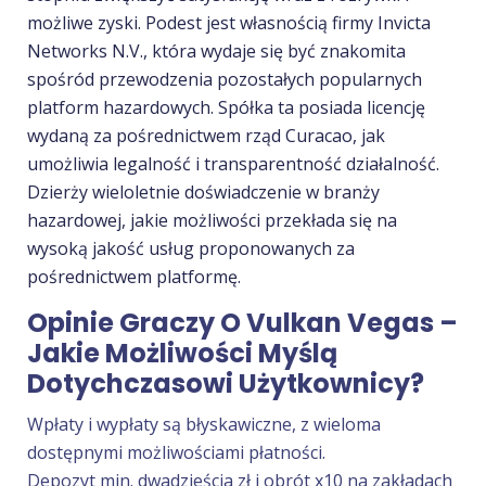
możliwe zyski. Podest jest własnością firmy Invicta
Networks N.V., która wydaje się być znakomita
spośród przewodzenia pozostałych popularnych
platform hazardowych. Spółka ta posiada licencję
wydaną za pośrednictwem rząd Curacao, jak
umożliwia legalność i transparentność działalność.
Dzierży wieloletnie doświadczenie w branży
hazardowej, jakie możliwości przekłada się na
wysoką jakość usług proponowanych za
pośrednictwem platformę.
Opinie Graczy O Vulkan Vegas –
Jakie Możliwości Myślą
Dotychczasowi Użytkownicy?
Wpłaty i wypłaty są błyskawiczne, z wieloma
dostępnymi możliwościami płatności.
Depozyt min. dwadzieścia zł i obrót x10 na zakładach