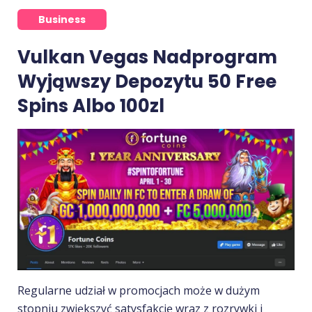
Business
Vulkan Vegas Nadprogram
Wyjąwszy Depozytu 50 Free
Spins Albo 100zl
Regularne udział w promocjach może w dużym
stopniu zwiększyć satysfakcję wraz z rozrywki i