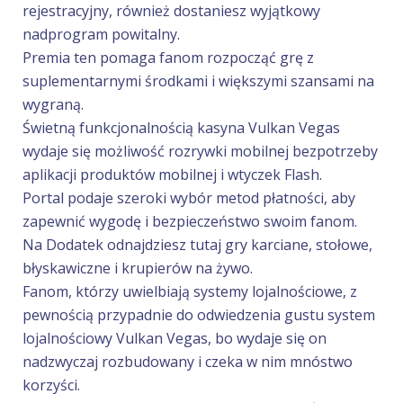
rejestracyjny, również dostaniesz wyjątkowy
nadprogram powitalny.
Premia ten pomaga fanom rozpocząć grę z
suplementarnymi środkami i większymi szansami na
wygraną.
Świetną funkcjonalnością kasyna Vulkan Vegas
wydaje się możliwość rozrywki mobilnej bezpotrzeby
aplikacji produktów mobilnej i wtyczek Flash.
Portal podaje szeroki wybór metod płatności, aby
zapewnić wygodę i bezpieczeństwo swoim fanom.
Na Dodatek odnajdziesz tutaj gry karciane, stołowe,
błyskawiczne i krupierów na żywo.
Fanom, którzy uwielbiają systemy lojalnościowe, z
pewnością przypadnie do odwiedzenia gustu system
lojalnościowy Vulkan Vegas, bo wydaje się on
nadzwyczaj rozbudowany i czeka w nim mnóstwo
korzyści.