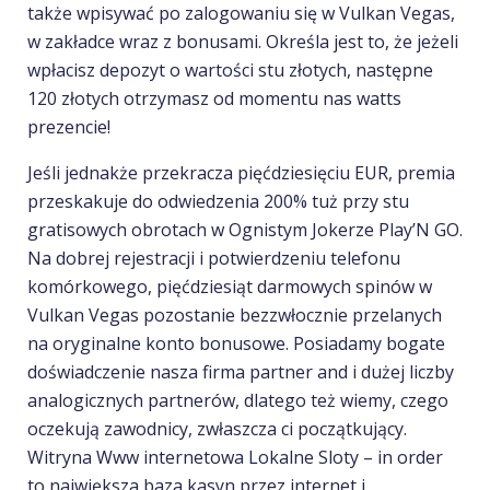
także wpisywać po zalogowaniu się w Vulkan Vegas,
w zakładce wraz z bonusami. Określa jest to, że jeżeli
wpłacisz depozyt o wartości stu złotych, następne
120 złotych otrzymasz od momentu nas watts
prezencie!
Jeśli jednakże przekracza pięćdziesięciu EUR, premia
przeskakuje do odwiedzenia 200% tuż przy stu
gratisowych obrotach w Ognistym Jokerze Play’N GO.
Na dobrej rejestracji i potwierdzeniu telefonu
komórkowego, pięćdziesiąt darmowych spinów w
Vulkan Vegas pozostanie bezzwłocznie przelanych
na oryginalne konto bonusowe. Posiadamy bogate
doświadczenie nasza firma partner and i dużej liczby
analogicznych partnerów, dlatego też wiemy, czego
oczekują zawodnicy, zwłaszcza ci początkujący.
Witryna Www internetowa Lokalne Sloty – in order
to największa baza kasyn przez internet i