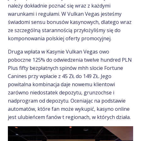
należy dokładnie poznać się wraz z każdymi
warunkami i regułami. W Vulkan Vegas jesteśmy
świadomi sensu bonusów kasynowych, dlatego wraz
ze szczególną starannością przyłożyliśmy się do
komponowania polskiej oferty promocyjnej.
Druga wpłata w Kasynie Vulkan Vegas owo
poboczne 125% do odwiedzenia twelve hundred PLN
Plus fifty bezpłatnych spinów mhh slocie Fortune
Canines przy wpłacie z 45 ZŁ do 149 ZŁ. Jego
powitalna kombinacja daje nowemu klientowi
zarówno niedostatek depozytu, grunzochse i
nadprogram od depozytu. Oceniając na podstawie
automatów, które fan może wykupić, kasyno online
jest ulubieńcem fanów t regionach, w których działa.