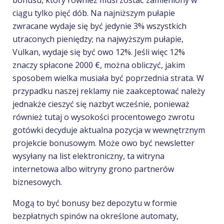
bonusu, który również musi zostać zamieniony w
ciągu tylko pięć dób. Na najniższym pułapie
zwracane wydaje się być jedynie 3% wszystkich
utraconych pieniędzy; na najwyższym pułapie,
Vulkan, wydaje się być owo 12%. Jeśli więc 12%
znaczy spłacone 2000 €, można obliczyć, jakim
sposobem wielka musiała być poprzednia strata. W
przypadku naszej reklamy nie zaakceptować należy
jednakże cieszyć się nazbyt wcześnie, ponieważ
również tutaj o wysokości procentowego zwrotu
gotówki decyduje aktualna pozycja w wewnętrznym
projekcie bonusowym. Może owo być newsletter
wysyłany na list elektroniczny, ta witryna
internetowa albo witryny grono partnerów
biznesowych.
Mogą to być bonusy bez depozytu w formie
bezpłatnych spinów na określone automaty,