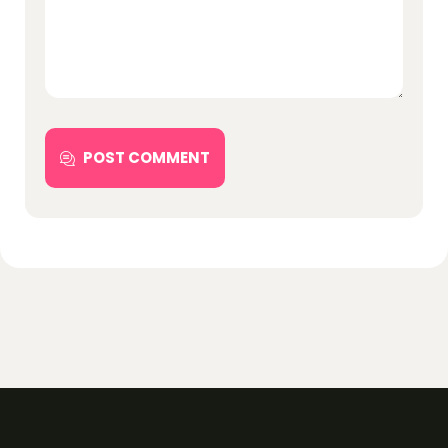
POST COMMENT