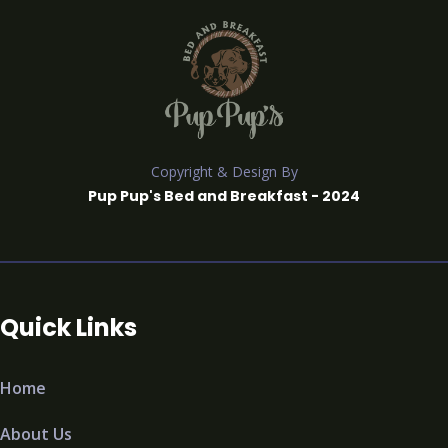
Copyright & Design By
Pup Pup's Bed and Breakfast - 2024
Quick Links
Home
About Us