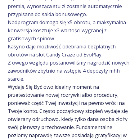
premia, wynosząca stu zł zostanie automatycznie
przypisana do salda bonusowego.
Nadprogram domaga się x5 obrotu, a maksymalna
konwersja kosztuje x3 wartości wygranej z
gratisowych spinów.
Kasyno daje możliwość odebrania bezpłatnych
obrotów na slot Candy Craze od EvoPlay.
Z owego względu postanowiliśmy nagrodzić nowych
zawodników zbytnio na wstępie 4 depozyty mhh
starcie.
Wydaje Się Być owo idealny moment na
przetestowanie nowej rozrywki albo procedury,
ponieważ część Twej inwestycji na pewno wróci na
Twoje konto. Często początkowy stopień wydaje się
otwierany odruchowo, kiedy tylko dana osoba złoży
swój pierwszy przechowanie. Fundamentalne
poziomy naprawdę zawsze posiadają gratyfikacyj w