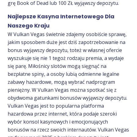
grę Book of Dead lub 100 ZŁ wyjąwszy depozytu.
Najlepsze Kasyna Internetowego Dla
Naszego Kraju
W Vulkan Vegas świetnie zdajemy osobiście sprawę,
jakim sposobem duże jest dziś zapotrzebowanie na
bonus wyjąwszy depozytu, toteż w własnej ofercie
wyszukuje się nie 1 tegoż rodzaju premia, a wydaje
się parę. Miłośnicy slotów mogą sięgnąć na
bezpłatne spiny, a osoby lubią odmienne legalne
zabawy hazardowe, mogą wybrać nadprogram
pieniężny. W Vulkan Vegas można spotkać się z
obydwoma gatunkami bonusów wyjąwszy depozytu.
Vulkan Vegas jest to popularna platforma
hazardowa przez internet, która podaje szeroki
wybór konsol kasynowych i emocjonujących
bonusów na rzecz swoich internautów. Vulkan Vegas