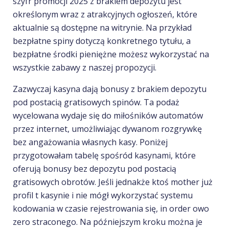
szyfr promocji 2025 z brakiem depozytu jest
określonym wraz z atrakcyjnych ogłoszeń, które
aktualnie są dostępne na witrynie. Na przykład
bezpłatne spiny dotyczą konkretnego tytułu, a
bezpłatne środki pieniężne możesz wykorzystać na
wszystkie zabawy z naszej propozycji.
Zazwyczaj kasyna dają bonusy z brakiem depozytu
pod postacią gratisowych spinów. Ta podaż
wycelowana wydaje się do miłośników automatów
przez internet, umożliwiając dywanom rozgrywkę
bez angażowania własnych kasy. Poniżej
przygotowałam tabelę spośród kasynami, które
oferują bonusy bez depozytu pod postacią
gratisowych obrotów. Jeśli jednakże ktoś mother już
profil t kasynie i nie mógł wykorzystać systemu
kodowania w czasie rejestrowania się, in order owo
zero straconego. Na późniejszym kroku można je