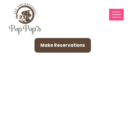
Make Reservations
Nadprogram Vulkan
Vegas: Kody
Rejestracyjne Plus
Rabaty Bez Depozytu