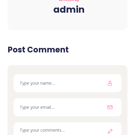
admin
Post Comment