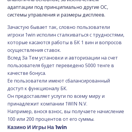
адаптации под принципиально другие ОС,
системы управления и размеры дисплеев.
Зачастую бывает так, словно пользователи
игроки 1win исполин сталкиваться с трудностями,
которые касаются работы в БК 1 вин и вопросов
осуществления ставок.
Вслед За Тем установки и авторизации на счет
пользователя будет переведено 5000 тенге в
качестве бонуса.
Ее пользователи имеют сбалансированный
доступ к функционалу БК.
Он предоставляет услуги по всему миру и
принадлежит компании 1WIN N.V.
Например, внося взнос, вы получаете начисление
100 или 200 процентов от его суммы.
Казино И Игры На 1win