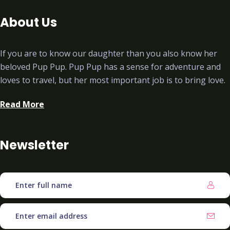
About Us
If you are to know our daughter than you also know her
beloved Pup Pup. Pup Pup has a sense for adventure and
loves to travel, but her most important job is to bring love.
Read More
Newsletter