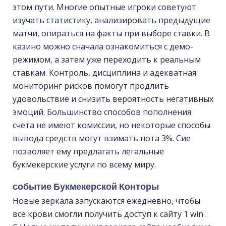
этом пути. Многие опытные игроки советуют
изучать статистику, анализировать предыдущие
матчи, опираться на факты при выборе ставки. В
казино можно сначала ознакомиться с демо-
режимом, а затем уже переходить к реальным
ставкам. Контроль, дисциплина и адекватная
мониторинг рисков помогут продлить
удовольствие и снизить вероятность негативных
эмоций. Большинство способов пополнения
счета не имеют комиссии, но некоторые способы
вывода средств могут взимать нота 3%. Сие
позволяет ему предлагать легальные
букмекерские услуги по всему миру.
событие Букмекерской Конторы
Новые зеркала запускаются ежедневно, чтобы
все крови смогли получить доступ к сайту 1 win .