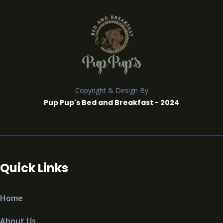
Copyright & Design By
Pup Pup's Bed and Breakfast - 2024
Quick Links
Home
About Us