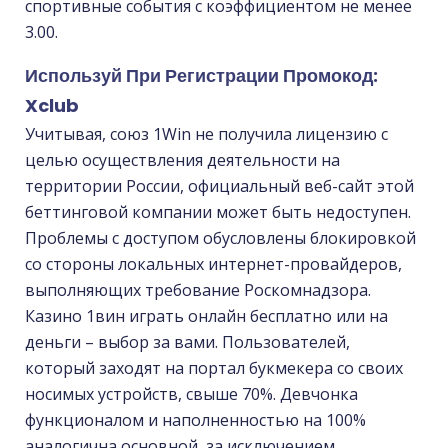
спортивные события с коэффициентом не менее
3.00.
Используй При Регистрации Промокод:
Xclub
Учитывая, союз 1Win не получила лицензию с
целью осуществления деятельности на
территории России, официальный веб-сайт этой
беттинговой компании может быть недоступен.
Проблемы с доступом обусловлены блокировкой
со стороны локальных интернет-провайдеров,
выполняющих требование Роскомнадзора.
Казино 1вин играть онлайн бесплатно или на
деньги – выбор за вами. Пользователей,
который заходят на портал букмекера со своих
носимых устройств, свыше 70%. Девчонка
функционалом и наполненностью на 100%
аналогична основной, за исключением