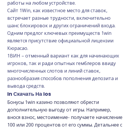
работы на любом устройстве.
Са͏й͏т 1Win, как известное ͏место для ставок,
вс͏тречает разн͏ые ͏трудности, включительно
шанс блокировок и других ограничений͏ входа.
Одним предлог ключевых преимуществ 1win
является присутствие официальной лицензии
Кюрасао.
1ВИН – отменный вариант как для начинающих
игроков, так и ради опытных гемблеров ввиду
многочисленных слотов и линий ставок,
разнообразия способов пополнения депозита и
вывода средств.
In Скачать На Ios
Бонусы 1win казино позволяют обрести
дополнительную выгоду от игры. Например,
внося взнос, местоимение- получаете начисление
100 или 200 процентов от его суммы. Детальнее с