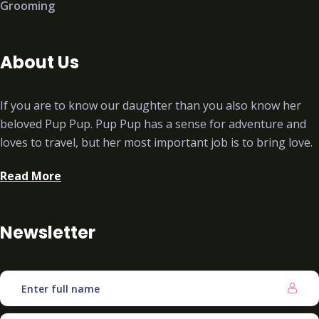
Grooming
About Us
If you are to know our daughter than you also know her
beloved Pup Pup. Pup Pup has a sense for adventure and
loves to travel, but her most important job is to bring love.
Read More
Newsletter