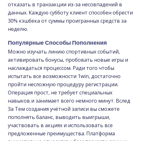
отказать в транзакции из-за несовпадений в
данных. Каждую субботу клиент способен обрести
30% кэшбека от суммы проигранных средств за
неделю.
Популярные Способы Пополнения
Можно изучать линию спортивных событий,
активировать бонусы, пробовать новые игры и
наслаждаться процессом. Ради того чтобы
испытать все возможности 1win, достаточно
пройти несложную процедуру регистрации.
Операция прост, не требует специальных
навыков и занимает всего немного минут. Вслед
За Тем создания учётной записи вы сможете
пополнять баланс, выводить выигрыши,
участвовать в акциях и использовать все
предложенные преимущества. Платформа