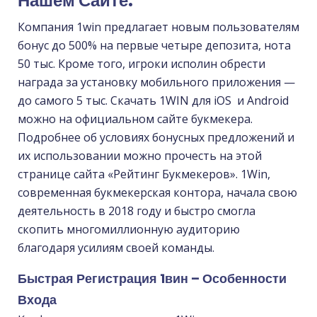
Нашем Сайте:
Компания 1win предлагает новым пользователям
бонус до 500% на первые четыре депозита, нота
50 тыс. Кроме того, игроки исполин обрести
награда за установку мобильного приложения —
до самого 5 тыс. Скачать 1WIN для iOS и Android
можно на официальном сайте букмекера.
Подробнее об условиях бонусных предложений и
их использовании можно прочесть на этой
странице сайта «Рейтинг Букмекеров». 1Win,
современная букмекерская контора, начала свою
деятельность в 2018 году и быстро смогла
скопить многомиллионную аудиторию
благодаря усилиям своей команды.
Быстрая Регистрация 1вин – Особенности
Входа