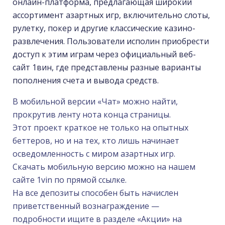
онлайн-платформа, предлагающая широкий
ассортимент азартных игр, включительно слоты,
рулетку, покер и другие классические казино-
развлечения. Пользователи исполин приобрести
доступ к этим играм через официальный веб-
сайт 1вин, где представлены разные варианты
пополнения счета и вывода средств.
В мобильной версии «Чат» можно найти,
прокрутив ленту нота конца страницы.
Этот проект краткое не только на опытных
беттеров, но и на тех, кто лишь начинает
осведомленность с миром азартных игр.
Скачать мобильную версию можно на нашем
сайте 1vin по прямой ссылке.
На все депозиты способен быть начислен
приветственный вознаграждение —
подробности ищите в разделе «Акции» на