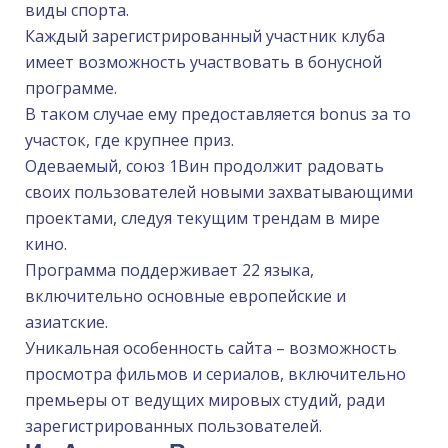
виды спорта.
Каждый зарегистрированный участник клуба
имеет возможность участвовать в бонусной
программе.
В таком случае ему предоставляется bonus за то
участок, где крупнее приз.
Одеваемый, союз 1Вин продолжит радовать
своих пользователей новыми захватывающими
проектами, следуя текущим трендам в мире
кино.
Программа поддерживает 22 языка,
включительно основные европейские и
азиатские.
Уникальная особенность сайта – возможность
просмотра фильмов и сериалов, включительно
премьеры от ведущих мировых студий, ради
зарегистрированных пользователей.