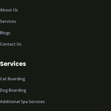
About Us
Services
Blogs
Contact Us
Services
Cat Boarding
Dog Boarding
Additional Spa Services