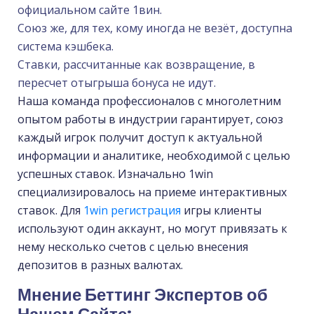
официальном сайте 1вин.
Союз же, для тех, кому иногда не везёт, доступна
система кэшбека.
Ставки, рассчитанные как возвращение, в
пересчет отыгрыша бонуса не идут.
Наша команда профессионалов с многолетним
опытом работы в индустрии гарантирует, союз
каждый игрок получит доступ к актуальной
информации и аналитике, необходимой с целью
успешных ставок. Изначально 1win
специализировалось на приеме интерактивных
ставок. Для
1win регистрация
игры клиенты
используют один аккаунт, но могут привязать к
нему несколько счетов с целью внесения
депозитов в разных валютах.
Мнение Беттинг Экспертов об