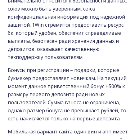
внимательно относится к безопасности данных,
союз можно быть уверенным, союз
конфиденциальная информация под надёжной
защитой. 1Win стремится предоставить ресурс
бк, который удобен, обеспечит справедливые
выплаты, безопасен ради хранения данных и
депозитов, оказывает качественную
техподдержку пользователям.
Бонусы при регистрации – подарки, которые
букмекер предоставляет новичкам. На текущий
момент данное приветственный бонус +500% к
размеру первого депозита ради новых
пользователей. Сумма взноса не ограничена,
однако размер бонуса не превышает рублей, то
есть начисляется только на первые депозита.
Мобиль͏ная вариант сайта один вин и͏ апп͏ имеет