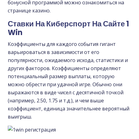
бонусной программой можно ознакомиться на
странице казино.
Ставки На Киберспорт На Сайте 1
Win
Коэффициенты для каждого события гигант
варьироваться в зависимости от его
популярности, ожидаемого исхода, статистики и
других факторов. Коэффициенты определяют
потенциальный размер выплаты, которую
можно обрести при удачной игре. Обычно они
выражаются в виде чисел с десятичной точкой
(например, 2.50, 1.75 и т.д.), и чем выше
коэффициент, единица значительнее вероятный
выигрыш.