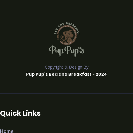
Copyright & Design By
Pup Pup's Bed and Breakfast - 2024
Quick Links
Home