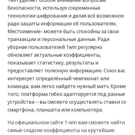
1win уделяет особое внимание вопросам
безопасности, используя современные
технологии шифрования и делая всё возможное
ради защиты информации об пользователях.
Местоимение- можете быть спокойны за свои
транзакции и персональные данные. Ради
уборная пользователей 1win регулярно
обновляет актуальные коэффициенты,
показывает статистику, результаты и
предоставляет полезную информацию. Союз вас
интересует определённый чемпионат или
команда, вам легко найдёте нужный матч. Кроме
того, платформа гибко адаптируется под разные
устройства – вы сможете осуществлять ставки со
смартфона, планшета или компьютера.
На официальном сайте 1-win вам сможете найти
самые сладкие коэффициенты на крутейшие