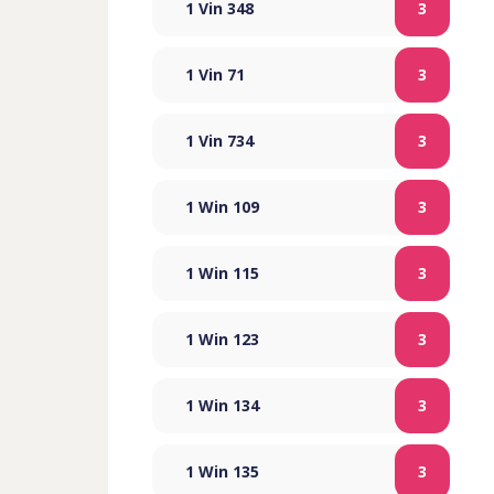
1 Vin 348
3
1 Vin 71
3
1 Vin 734
3
1 Win 109
3
1 Win 115
3
1 Win 123
3
1 Win 134
3
1 Win 135
3