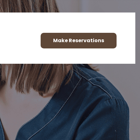
Make Reservations