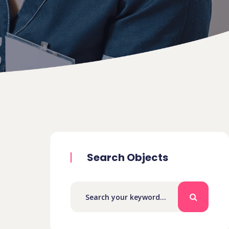
Search Objects