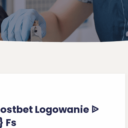
ostbet Logowanie ᐉ
} Fs