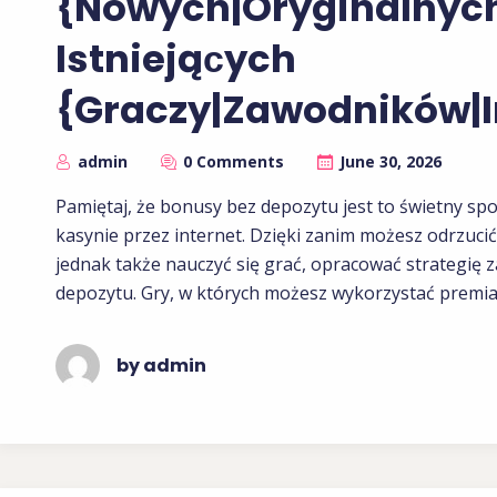
{Nowych|Oryginalnych
Istniejąсych
{Graczy|Zawodników|
admin
0 Comments
June 30, 2026
Pamiętaj, że bonusy bez depozytu jest to świetny s
kasynie przez internet. Dzięki zanim możesz odrzuci
jednak także nauczyć się grać, opracować strategię 
depozytu. Gry, w których możesz wykorzystać premia
by admin