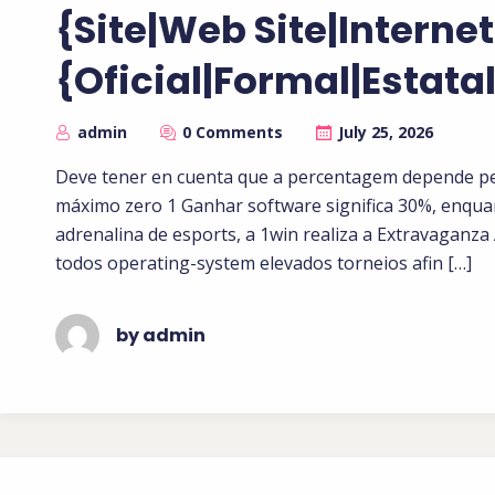
{Site|Web Site|Internet
{Oficial|Formal|Estata
admin
0 Comments
July 25, 2026
Deve tener en cuenta que a percentagem depende p
máximo zero 1 Ganhar software significa 30%, enqua
adrenalina de esports, a 1win realiza a Extravaganza
todos operating-system elevados torneios afin […]
by admin