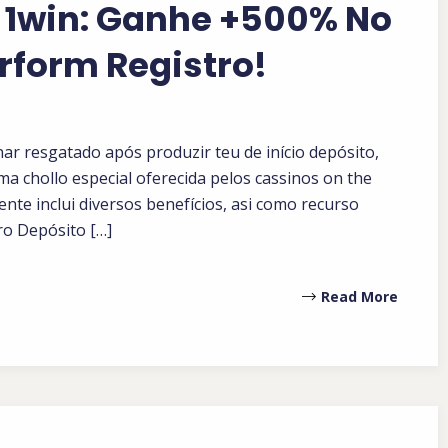
1win: Ganhe +500% No
rform Registro!
ar resgatado após produzir teu de início depósito,
a chollo especial oferecida pelos cassinos on the
te inclui diversos benefícios, asi como recurso
ro Depósito […]
Read More