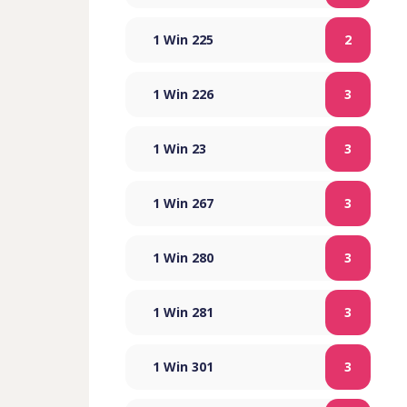
1 Win 225
2
1 Win 226
3
1 Win 23
3
1 Win 267
3
1 Win 280
3
1 Win 281
3
1 Win 301
3