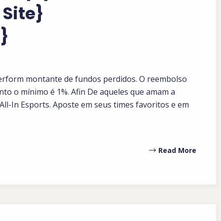
 Site}
l}
erform montante de fundos perdidos. O reembolso
nto o mínimo é 1%. Afin De aqueles que amam a
 All-In Esports. Aposte em seus times favoritos e em
Read More