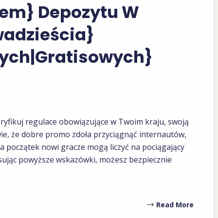
iem} Depozytu W
wadzieścia}
ych|Gratisowych}
ryfikuj regulace obowiązujące w Twoim kraju, swoją
wie, że dobre promo zdoła przyciągnąć internautów,
a początek nowi gracze mogą liczyć na pociągający
osując powyższe wskazówki, możesz bezpiecznie
Read More