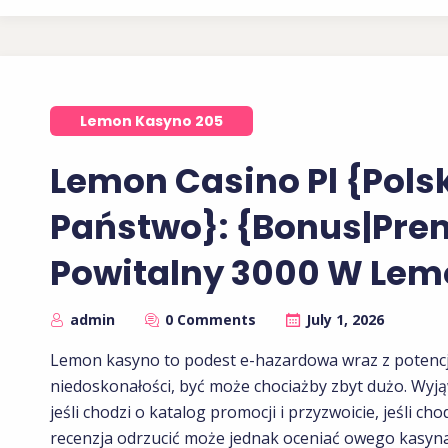
Lemon Kasyno 205
Lemon Casino Pl {Pols
Państwo}: {Bonus|Pr
Powitalny 3000 W Le
admin
0 Comments
July 1, 2026
Lemon kasyno to podest e-hazardowa wraz z potencj
niedoskonałości, być może chociażby zbyt dużo. Wy
jeśli chodzi o katalog promocji i przyzwoicie, jeśli 
recenzja odrzucić może jednak oceniać owego kasyn