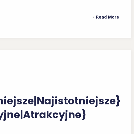
Read More
iejsze|Najistotniejsze}
jne|Atrakcyjne}