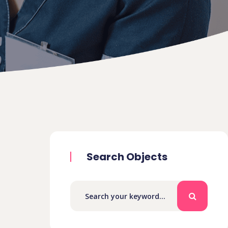
Search Objects