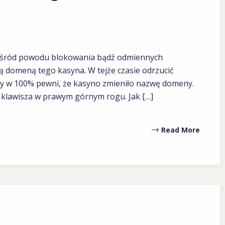
ośród powodu blokowania bądź odmiennych
 domeną tego kasyna. W tejże czasie odrzucić
y w 100% pewni, że kasyno zmieniło nazwę domeny.
ą klawisza w prawym górnym rogu. Jak […]
Read More