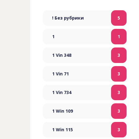
! Без рубрики
5
1
1
1 Vin 348
3
1 Vin 71
3
1 Vin 734
3
1 Win 109
3
1 Win 115
3