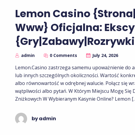
Lemon Casino {Strona
Www} Oficjalna: Ekscy
{Gry|Zabawy|Rozrywki}
admin
0 Comments
July 24, 2026
Lemon.Casino zastrzega samemu upoważnienie do an
lub innych szczególnych okoliczności. Wartość konkr
albo równowartość w odrębnej walucie. Połącz się w
wątpliwości albo pytań. W Którym Miejscu Mogę Si
Zniżkowych W Wybieranym Kasynie Online? Lemon [
by admin