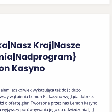
ka|Nasz Kraj|Nasze
emia|Nadprogram}
mon Kasyno
ałem, aczkolwiek wykazująca też dość dużo
jąwszy wątpienia Lemon PL kasyno wygląda dobrze,
chodzi o ofertę gier. Tworzona przez nas Lemon kasyno
a wyjąwszy porównywania jego do odwiedzenia […]