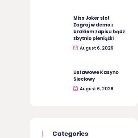
Miss Joker slot
Zagraj w demo z
brakiem zapisu bądź
zbytnio pieniążki
August 6, 2026
Ustawowe Kasyno
Sieciowy
August 6, 2026
Categories