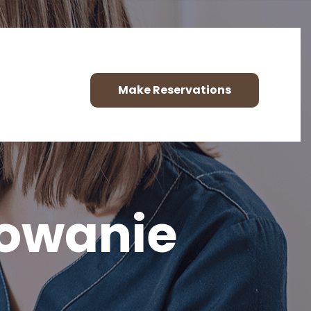
Make Reservations
owanie