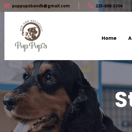
puppupsbandb@gmail.com
225-698-5306
Home
A
S