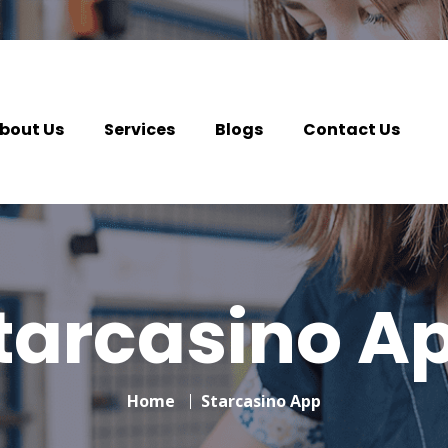
bout Us
Services
Blogs
Contact Us
tarcasino A
Home
Starcasino App