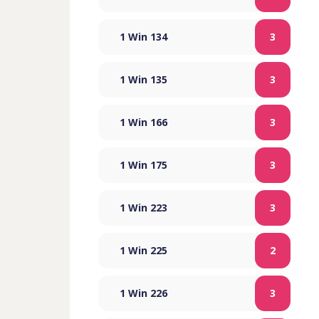
1 Win 134
3
1 Win 135
3
1 Win 166
3
1 Win 175
3
1 Win 223
3
1 Win 225
2
1 Win 226
3