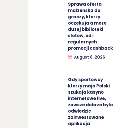
Sprawa oferta
malzenska do
graczy, ktorzy
oczekuja a moze
duzej biblioteki
slotow, od i
regularnych
promocji cashback
August 8, 2026
Gdy sportowcy
ktorzy maja Polski
szukaja kasyno
internetowe live,
zawsze dobrze bylo
odwiedzic
zainwestowane
aplikacja