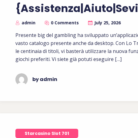
{Assistenza|Aiuto|Sevi
admin
0 Comments
July 25, 2026
Presente big del gambling ha sviluppato un’applicazi
vasto catalogo presente anche da desktop. Con Lo T
le centinaia di titoli, vi basterà utilizzare la nuova fu
giochi preferiti. Vi siete già potuti eseguire […]
by admin
Starcasino Slot 701