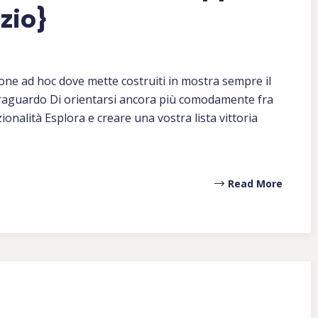
zio}
one ad hoc dove mette costruiti in mostra sempre il
raguardo Di orientarsi ancora più comodamente fra
nzionalità Esplora e creare una vostra lista vittoria
Read More