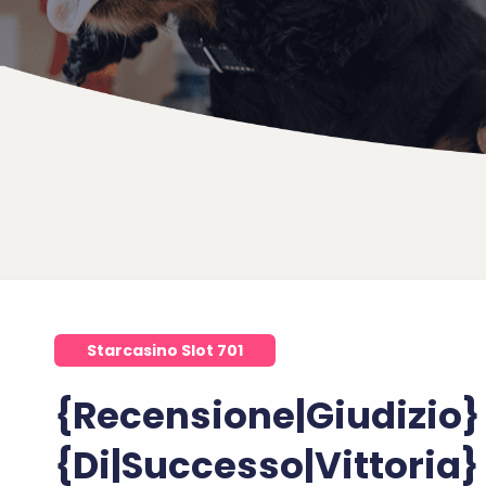
Starcasino Slot 701
{Recensione|Giudizio} 
{Di|Successo|Vittoria}