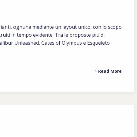
rianti, ognuna mediante un layout unico, con lo scopo
truiti in tempo evidente. Tra le proposte più di
xcalibur Unleashed, Gates of Olympus e Esqueleto
Read More