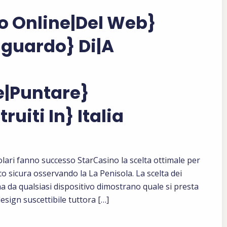
o Online|Del Web}
aguardo} Di|A
|Puntare}
uiti In} Italia
lari fanno successo StarCasino la scelta ottimale per
o sicura osservando la La Penisola. La scelta dei
rma da qualsiasi dispositivo dimostrano quale si presta
esign suscettibile tuttora […]