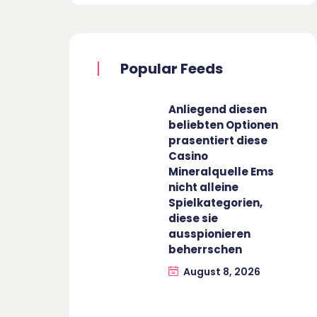
Popular Feeds
Anliegend diesen
beliebten Optionen
prasentiert diese
Casino
Mineralquelle Ems
nicht alleine
Spielkategorien,
diese sie
ausspionieren
beherrschen
August 8, 2026